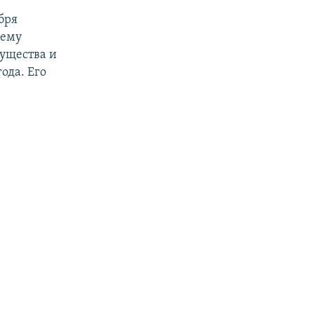
бря
 ему
мущества и
ода. Его