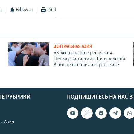
ся
Follow us
Print
ЦЕНТРАЛЬНАЯ АЗИЯ
«Краткосрочное решение».
Почему амнистии в Центральной
Азии не панацея от проблемы?
Е РУБРИКИ
ПОДПИШИТЕСЬ НА НАС В
я Азия