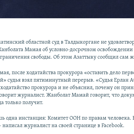
матинский областной суд в Талдыкоргане не удовлетв
анболата Мамая об условно-досрочном освобождении 
ограничения свободы. Об этом Азаттыку сообщил сам ж
мая, после ходатайства прокурора «оставить дело пер
й» судья взял пятиминутный перерыв. «Судья Ерлан А
 ходатайство прокурора и не объяснил, почему он прин
говорит журналист. Жанболат Мамай говорит, что доку
а только получит.
шь одна инстанция: Комитет ООН по правам человека. 
 написал журналист на своей странице в Facebook.