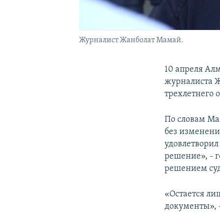
Журналист Жанболат Мамай.
10 апреля Ал
журналиста Ж
трехлетнего 
По словам Ма
без изменени
удовлетворил
решение», - 
решением суд
«Остается ли
документы», -