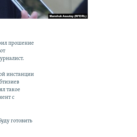
орил прошение
от
урналист.
вой инстанции
бтизиев
ял такое
мент с
Буду готовить