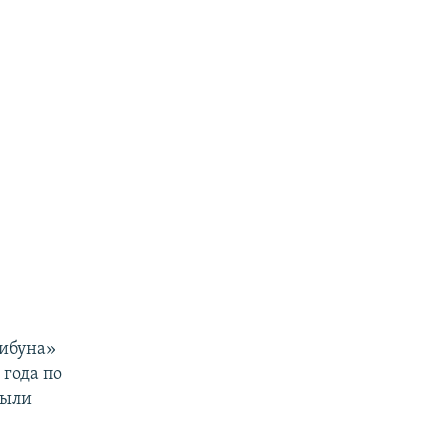
рибуна»
 года по
были