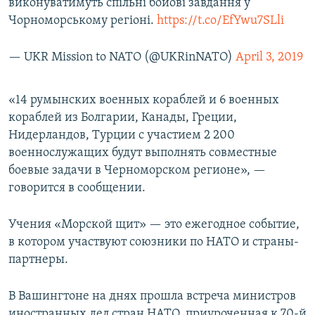
виконуватимуть спільні бойові завдання у
Чорноморському регіоні.
https://t.co/EfYwu7SLli
— UKR Mission to NATO (@UKRinNATO)
April 3, 2019
«14 румынских военных кораблей и 6 военных
кораблей из Болгарии, Канады, Греции,
Нидерландов, Турции с участием 2 200
военнослужащих будут выполнять совместные
боевые задачи в Черноморском регионе», —
говорится в сообщении.
Учения «Морской щит» — это ежегодное событие,
в котором участвуют союзники по НАТО и страны-
партнеры.
В Вашингтоне на днях прошла встреча министров
иностранных дел стран НАТО, приуроченная к 70-й