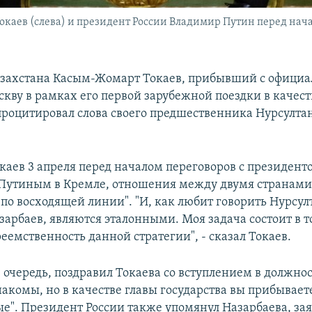
каев (слева) и президент России Владимир Путин перед начал
азахстана Касым-Жомарт Токаев, прибывший с офици
скву в рамках его первой зарубежной поездки в качест
 процитировал слова своего предшественника Нурсулта
окаев 3 апреля перед началом переговоров с президент
Путиным в Кремле, отношения между двумя странам
 по восходящей линии". "И, как любит говорить Нурсул
арбаев, являются эталонными. Моя задача состоит в т
еемственность данной стратегии", - сказал Токаев.
 очередь, поздравил Токаева со вступлением в должнос
накомы, но в качестве главы государства вы прибывает
ые". Президент России также упомянул Назарбаева, зая