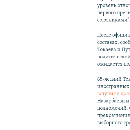
уровень отно
первого през
союзниками"
После официа
составах, со
Токаева и Пу
политической
ожидается по
65-летний То
иностранных 
вступил в до
Назарбаевым,
полномочий. 
прекращения 
выборного ср