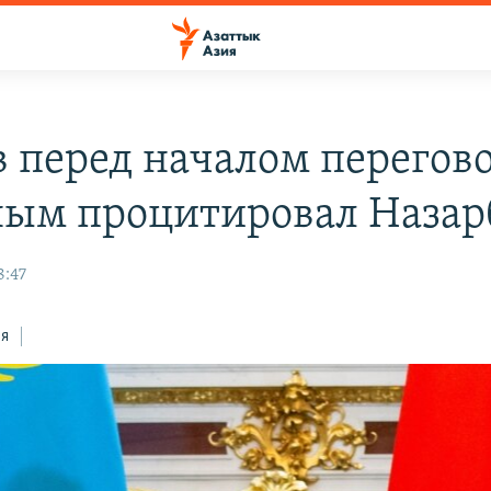
в перед началом перегово
ым процитировал Назар
8:47
ся