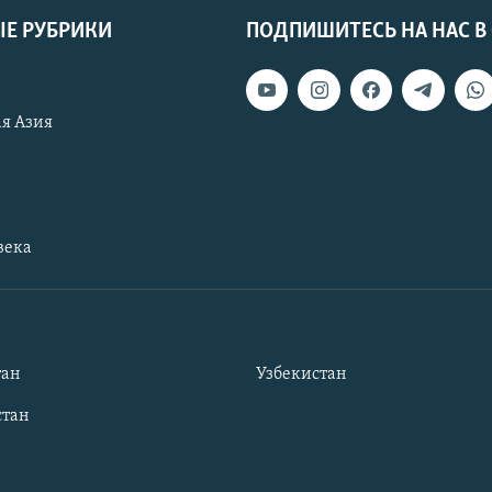
Е РУБРИКИ
ПОДПИШИТЕСЬ НА НАС В
я Азия
века
тан
Узбекистан
тан