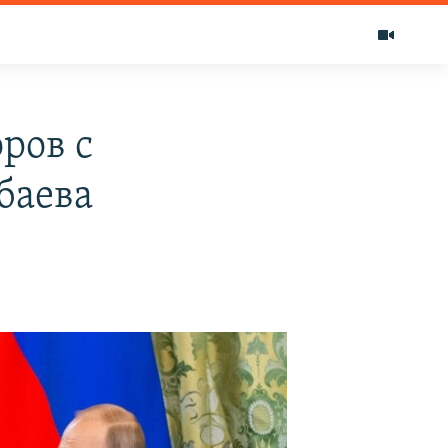
ров с
баева