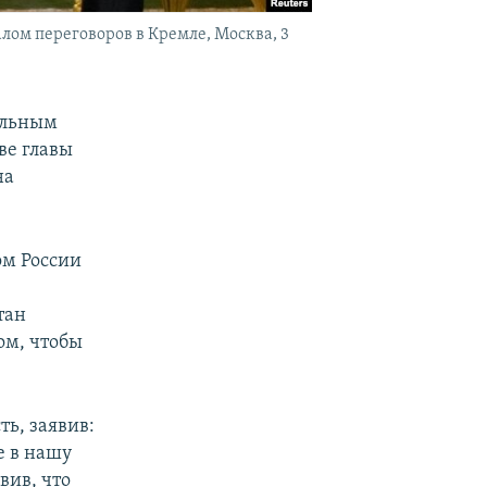
ом переговоров в Кремле, Москва, 3
альным
ве главы
на
ом России
и
тан
ом, чтобы
ть, заявив:
е в нашу
вив, что