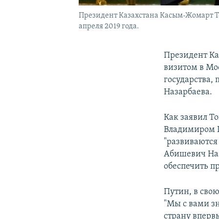
Президент Казахстана Касым-Жомарт То
апреля 2019 года.
Президент К
визитом в Мо
государства,
Назарбаева.
Как заявил Т
Владимиром 
"развиваются
Абишевич Наз
обеспечить пр
Путин, в свою
"Мы с вами з
страну вперв