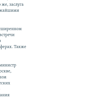
 же, заслуга
лижайшими
асширенном
встречи
в
сферах. Также
 министр
оскве,
ном
тских
о
чания