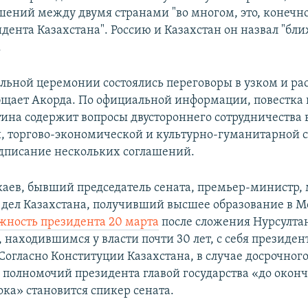
шений между двумя странами "во многом, это, конечно
идента Казахстана". Россию и Казахстан он назвал "б
.
льной церемонии состоялись переговоры в узком и р
общает Акорда. По официальной информации, повестка 
тина содержит вопросы двустороннего сотрудничества 
, торгово-экономической и культурно-гуманитарной 
дписание нескольких соглашений.
каев, бывший председатель сената, премьер-министр,
дел Казахстана, получивший высшее образование в М
лжность президента 20 марта
после сложения Нурсулта
 находившимся у власти почти 30 лет, с себя президен
Согласно Конституции Казахстана, в случае досрочног
полномочий президента главой государства «до окон
ока» становится спикер сената.