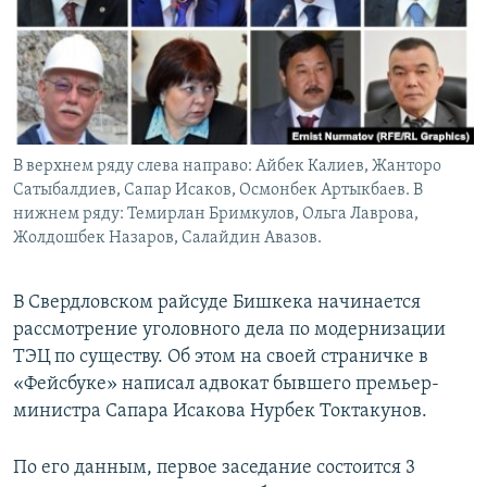
В верхнем ряду слева направо: Айбек Калиев, Жанторо
Сатыбалдиев, Сапар Исаков, Осмонбек Артыкбаев. В
нижнем ряду: Темирлан Бримкулов, Ольга Лаврова,
Жолдошбек Назаров, Салайдин Авазов.
В Свердловском райсуде Бишкека начинается
рассмотрение уголовного дела по модернизации
ТЭЦ по существу. Об этом на своей страничке в
«Фейсбуке» написал адвокат бывшего премьер-
министра Сапара Исакова Нурбек Токтакунов.
По его данным, первое заседание состоится 3