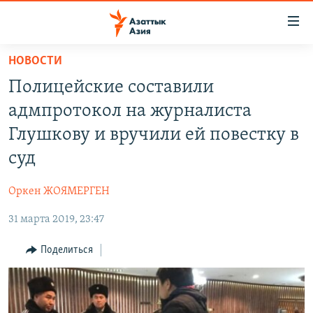
Доступность
ссылок
Вернуться
НОВОСТИ
к
ЦЕНТРАЛЬНАЯ АЗИЯ
Полицейские составили
основному
НОВОСТИ
КАЗАХСТАН
содержанию
адмпротокол на журналиста
ВОЙНА В УКРАИНЕ
Вернутся
КЫРГЫЗСТАН
Глушкову и вручили ей повестку в
к
НА ДРУГИХ ЯЗЫКАХ
УЗБЕКИСТАН
суд
главной
ТАДЖИКИСТАН
ҚАЗАҚША
навигации
ПОДПИШИТЕСЬ НА НАС В СОЦСЕТЯХ
Оркен ЖОЯМЕРГЕН
Вернутся
КЫРГЫЗЧА
к
31 марта 2019, 23:47
ЎЗБЕКЧА
поиску
Поделиться
ТОҶИКӢ
Все сайты РСЕ/РС
TÜRKMENÇE