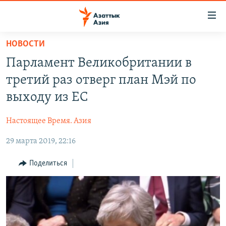
Доступность
ссылок
Вернуться
НОВОСТИ
к
ЦЕНТРАЛЬНАЯ АЗИЯ
Парламент Великобритании в
основному
НОВОСТИ
КАЗАХСТАН
содержанию
третий раз отверг план Мэй по
ВОЙНА В УКРАИНЕ
Вернутся
КЫРГЫЗСТАН
выходу из ЕС
к
НА ДРУГИХ ЯЗЫКАХ
УЗБЕКИСТАН
главной
Настоящее Время. Азия
ТАДЖИКИСТАН
ҚАЗАҚША
навигации
ПОДПИШИТЕСЬ НА НАС В СОЦСЕТЯХ
Вернутся
29 марта 2019, 22:16
КЫРГЫЗЧА
к
ЎЗБЕКЧА
Поделиться
поиску
ТОҶИКӢ
Все сайты РСЕ/РС
TÜRKMENÇE