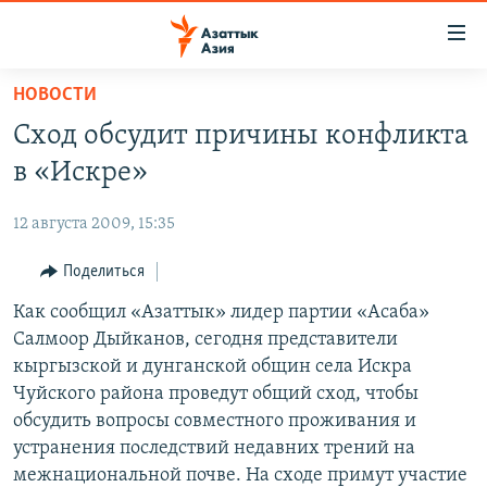
Доступность
ссылок
Вернуться
НОВОСТИ
к
ЦЕНТРАЛЬНАЯ АЗИЯ
Сход обсудит причины конфликта
основному
НОВОСТИ
КАЗАХСТАН
содержанию
в «Искре»
ВОЙНА В УКРАИНЕ
Вернутся
КЫРГЫЗСТАН
к
12 августа 2009, 15:35
НА ДРУГИХ ЯЗЫКАХ
УЗБЕКИСТАН
главной
Поделиться
ТАДЖИКИСТАН
ҚАЗАҚША
навигации
ПОДПИШИТЕСЬ НА НАС В СОЦСЕТЯХ
Вернутся
Как сообщил «Азаттык» лидер партии «Асаба»
КЫРГЫЗЧА
к
Салмоор Дыйканов, сегодня представители
ЎЗБЕКЧА
поиску
кыргызской и дунганской общин села Искра
ТОҶИКӢ
Все сайты РСЕ/РС
Чуйского района проведут общий сход, чтобы
обсудить вопросы совместного проживания и
TÜRKMENÇE
устранения последствий недавних трений на
межнациональной почве. На сходе примут участие