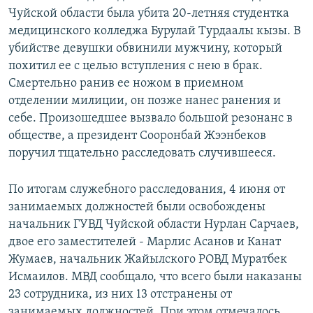
Чуйской области была убита 20-летняя студентка
медицинского колледжа Бурулай Турдаалы кызы. В
убийстве девушки обвинили мужчину, который
похитил ее с целью вступления с нею в брак.
Смертельно ранив ее ножом в приемном
отделении милиции, он позже нанес ранения и
себе. Произошедшее вызвало большой резонанс в
обществе, а президент Сооронбай Жээнбеков
поручил тщательно расследовать случившееся.
По итогам служебного расследования, 4 июня от
занимаемых должностей были освобождены
начальник ГУВД Чуйской области Нурлан Сарчаев,
двое его заместителей - Марлис Асанов и Канат
Жумаев, начальник Жайылского РОВД Муратбек
Исмаилов. МВД сообщало, что всего были наказаны
23 сотрудника, из них 13 отстранены от
занимаемых должностей. При этом отмечалось,