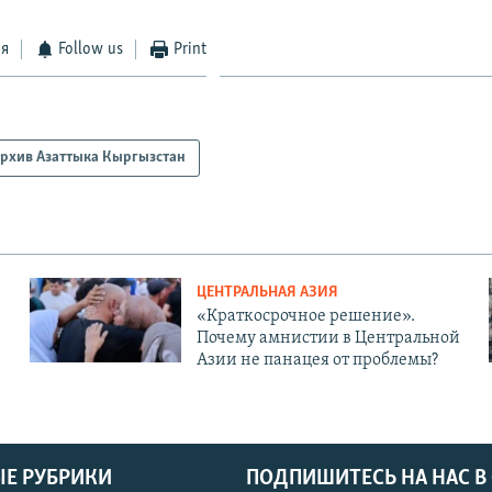
ся
Follow us
Print
рхив Азаттыка Кыргызстан
ЦЕНТРАЛЬНАЯ АЗИЯ
«Краткосрочное решение».
Почему амнистии в Центральной
Азии не панацея от проблемы?
Е РУБРИКИ
ПОДПИШИТЕСЬ НА НАС В