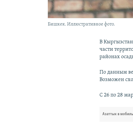
Бишкек. Иллюстративное фото.
В Кыргызстан
части террит
районах осад
По данным ве
Возможен схо
С 26 по 28 ма
Азаттык в мобил