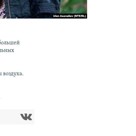
 большей
ельных
 воздуха.
.