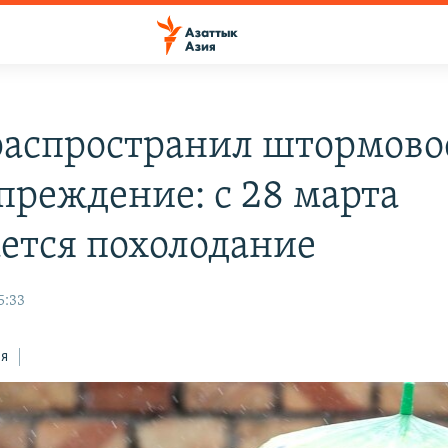
аспространил штормово
преждение: с 28 марта
ется похолодание
5:33
ся