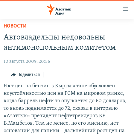
Доступность
ссылок
Вернуться
НОВОСТИ
к
ЦЕНТРАЛЬНАЯ АЗИЯ
Автовладельцы недовольны
основному
НОВОСТИ
КАЗАХСТАН
содержанию
антимонопольным комитетом
ВОЙНА В УКРАИНЕ
Вернутся
КЫРГЫЗСТАН
к
10 августа 2009, 20:56
НА ДРУГИХ ЯЗЫКАХ
УЗБЕКИСТАН
главной
Поделиться
ТАДЖИКИСТАН
ҚАЗАҚША
навигации
ПОДПИШИТЕСЬ НА НАС В СОЦСЕТЯХ
Вернутся
Рост цен на бензин в Кыргызстане обусловлен
КЫРГЫЗЧА
к
неустойчивостью цен на ГСМ на мировом рынке,
ЎЗБЕКЧА
поиску
когда баррель нефти то опускается до 60 долларов,
ТОҶИКӢ
Все сайты РСЕ/РС
то вновь поднимается до 72, сказал в интервью
«Азаттык» президент нефтетрейдеров КР
TÜRKMENÇE
Б.Мамбетов. Тем не менее, по его мнению, нет
оснований для паники – дальнейший рост цен на