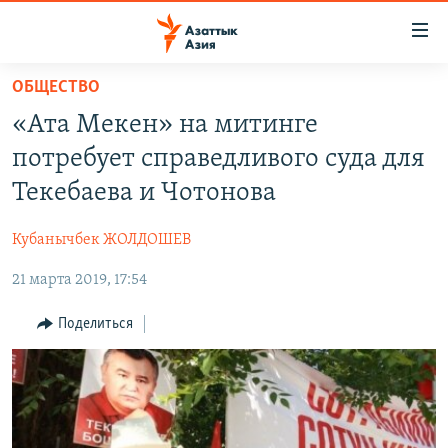
Доступность
ссылок
Вернуться
ОБЩЕСТВО
к
ЦЕНТРАЛЬНАЯ АЗИЯ
«Ата Мекен» на митинге
основному
НОВОСТИ
КАЗАХСТАН
содержанию
потребует справедливого суда для
ВОЙНА В УКРАИНЕ
Вернутся
КЫРГЫЗСТАН
Текебаева и Чотонова
к
НА ДРУГИХ ЯЗЫКАХ
УЗБЕКИСТАН
главной
Кубанычбек ЖОЛДОШЕВ
ТАДЖИКИСТАН
ҚАЗАҚША
навигации
ПОДПИШИТЕСЬ НА НАС В СОЦСЕТЯХ
Вернутся
21 марта 2019, 17:54
КЫРГЫЗЧА
к
ЎЗБЕКЧА
Поделиться
поиску
ТОҶИКӢ
Все сайты РСЕ/РС
TÜRKMENÇE