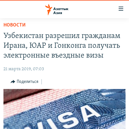
Доступность
ссылок
Вернуться
НОВОСТИ
к
ЦЕНТРАЛЬНАЯ АЗИЯ
Узбекистан разрешил гражданам
основному
НОВОСТИ
КАЗАХСТАН
содержанию
Ирана, ЮАР и Гонконга получать
ВОЙНА В УКРАИНЕ
Вернутся
КЫРГЫЗСТАН
электронные въездные визы
к
НА ДРУГИХ ЯЗЫКАХ
УЗБЕКИСТАН
главной
21 марта 2019, 07:03
ТАДЖИКИСТАН
ҚАЗАҚША
навигации
ПОДПИШИТЕСЬ НА НАС В СОЦСЕТЯХ
Вернутся
Поделиться
КЫРГЫЗЧА
к
ЎЗБЕКЧА
поиску
ТОҶИКӢ
Все сайты РСЕ/РС
TÜRKMENÇE