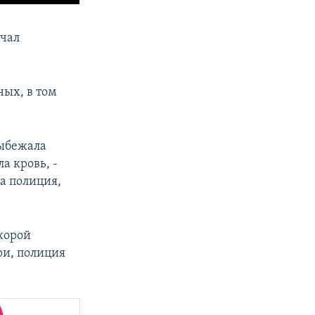
ачал
ных, в том
выбежала
а кровь, -
ла полиция,
корой
ри, полиция