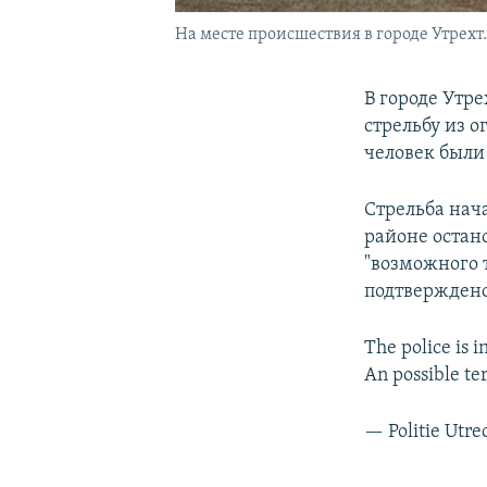
На месте происшествия в городе Утрехт.
В городе Утр
стрельбу из 
человек были
Стрельба нача
районе остан
"возможного 
подтверждено
The police is i
An possible ter
— Politie Utre