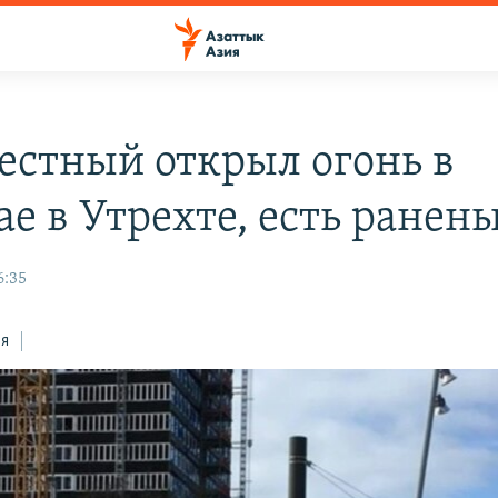
естный открыл огонь в
ае в Утрехте, есть ранен
6:35
ся