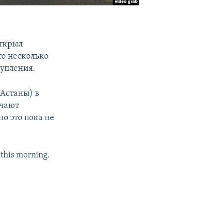
открыл
то несколько
тупления.
 Астаны) в
ючают
о это пока не
 this morning.