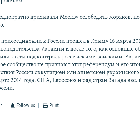
проливом.
однократно призывали Москву освободить моряков, но
о.
 присоединении к России прошел в Крыму 16 марта 201
конодательства Украины и после того, как основные о
были взяты под контроль российскими войсками. Укра
е сообщество не признают этот референдум и его ито
ствия России оккупацией или аннексией украинского п
арте 2014 года, США, Евросоюз и ряд стран Запада вве
ссии.
ся
Follow us
Print