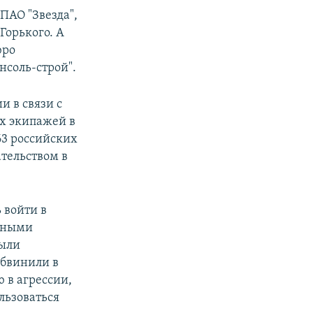
ПАО "Звезда",
Горького. А
юро
нсоль-строй".
и в связи с
х экипажей в
63 российских
тельством в
 войти в
ичными
были
обвинили в
 в агрессии,
ользоваться