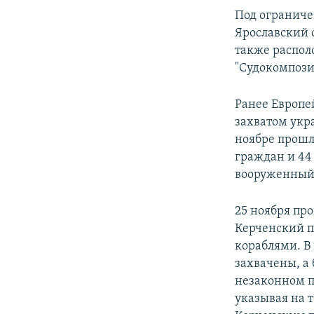
Под ограниче
Ярославский 
также распол
"Судокомпози
Ранее Европе
захватом укр
ноябре прошл
граждан и 44
вооруженный 
25 ноября пр
Керченский п
кораблями. В
захвачены, а
незаконном п
указывая на т