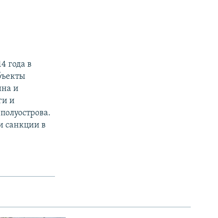
4 года в
бъекты
ина и
ги и
олуострова. ​
ли санкции в