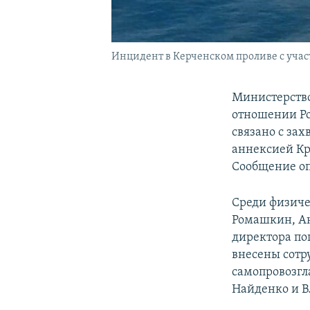
Инцидент в Керченском проливе с учас
Министерство
отношении Ро
связано с за
аннексией Кр
Сообщение оп
Среди физиче
Ромашкин, Ан
директора по
внесены сотр
самопровозгл
Найденко и 