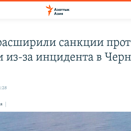
асширили санкции прот
и из-за инцидента в Чер
1:28
ся