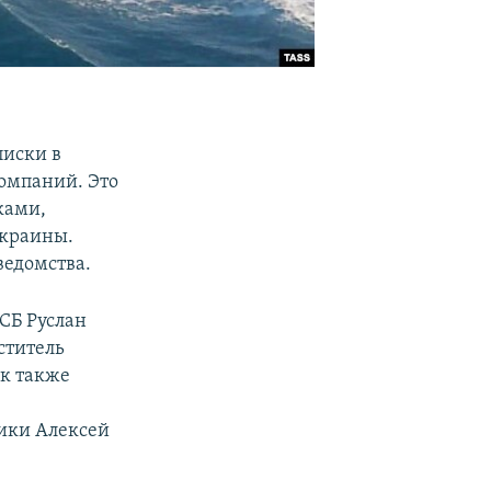
писки в
компаний. Это
ками,
Украины.
ведомства.
СБ Руслан
ститель
ок также
ики Алексей