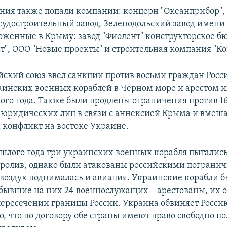
ния также попали компании: концерн "Океанприбор", 
судостроительный завод, Зеленодольский завод имени 
оженные в Крыму: завод "Фиолент" конструкторское б
т", ООО "Новые проекты" и строительная компания "Ко
йский союз ввел санкции против восьми граждан Росси
аинских военных кораблей в Черном море и арестом и
ого года. Также были продлены ограничения против 1
 юридических лиц в связи с аннексией Крыма и вмеша
конфликт на востоке Украине.
ошлого года три украинских военных корабля пытались
ролив, однако были атакованы российскими погран
 воздух поднималась и авиация. Украинские корабли 
 бывшие на них 24 военнослужащих – арестованы, их 
ересечении границы России. Украина обвиняет Россию
о, что по договору обе страны имеют право свободно п