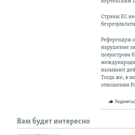
Керченским 
Страны ЕС не
безрезультатн
Референдум о
нарушение за
полуострова 
международно
называют дей
Тогда же, в м
отношении Ро
Поделить
Вам будет интересно