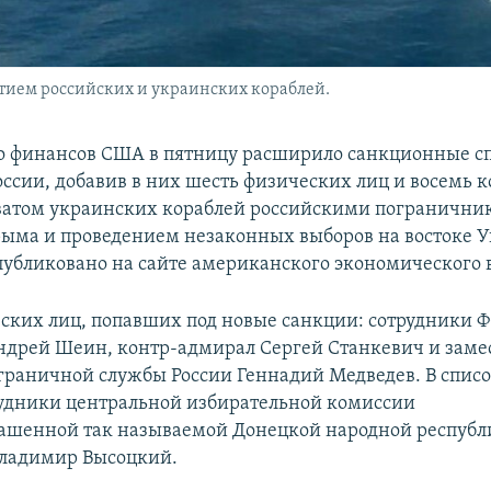
тием российских и украинских кораблей.
 финансов США в пятницу расширило санкционные с
ссии, добавив в них шесть физических лиц и восемь 
хватом украинских кораблей российскими погранични
ыма и проведением незаконных выборов на востоке 
убликовано на сайте американского экономического 
ских лиц, попавших под новые санкции: сотрудники Ф
дрей Шеин, контр-адмирал Сергей Станкевич и заме
граничной службы России Геннадий Медведев. В спис
удники центральной избирательной комиссии
ашенной так называемой Донецкой народной республ
Владимир Высоцкий.