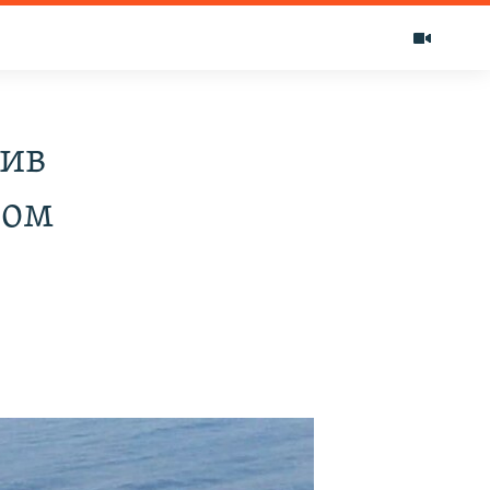
ив
ном