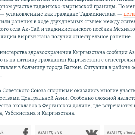
орном участке таджикско-кыргызской границы. По м
 — установленные как граждане Таджикистана —​
пог
чили ранения в ходе двухдневных стычек между жит
ого села Ак-Сай и таджикистанского посёлка Мехнато
лиции Кыргызстана получил огнестрельное ранение.
истерства здравоохранения Кыргызстана сообщил Аз
 ночь на пятницу гражданин Кыргызстана с огнестрел
тавлен в больницу города Баткен. Ситуация в районе о
.
а Советского Союза спорными оказались многие участ
рствами Центральной Азии. Особенно сложной являет
ства эксклавов в Ферганской долине, где встречаются
, Узбекистана и Кыргызстана.
ok
AZATTYQ в VK
AZATTYQ в Yout