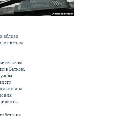
х вблизи
ычек в этом
вительства
ны в Баткен,
службы
нистр
джикистана
ления
цидента.
 работы на