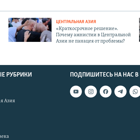
ЦЕНТРАЛЬНАЯ АЗИЯ
«Краткосрочное решение».
Почему амнистии в Центральной
Азии не панацея от проблемы?
Е РУБРИКИ
ПОДПИШИТЕСЬ НА НАС В
я Азия
века