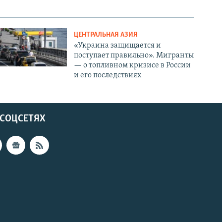
ЦЕНТРАЛЬНАЯ АЗИЯ
«Украина защищается и
поступает правильно». Мигранты
— о топливном кризисе в России
и его последствиях
 СОЦСЕТЯХ