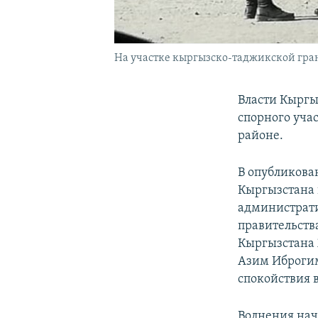
На участке кыргызско-таджикской грани
Власти Кыргы
спорного уча
районе.
В опубликова
Кыргызстана 
администрати
правительств
Кыргызстана 
Азим Иброгим
спокойствия 
Волнения нача