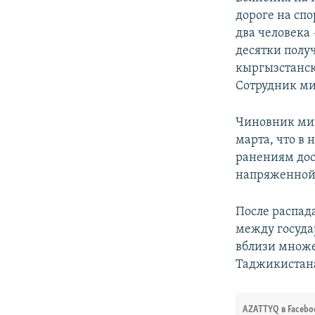
дороге на сп
два человека
десятки полу
кыргызстанск
Сотрудник ми
Чиновник мин
марта, что в
ранениям дос
напряженной
После распад
между госуда
вблизи множе
Таджикистана
AZATTYQ в Facebo