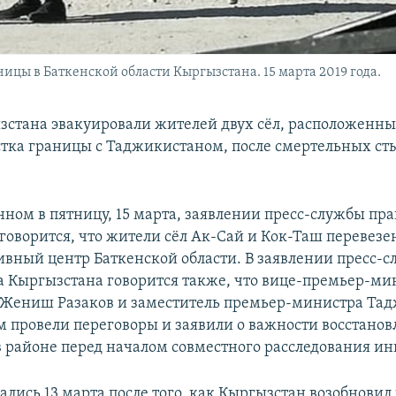
цы в Баткенской области Кыргызстана. 15 марта 2019 года.
зстана эвакуировали жителей двух сёл, расположенны
стка границы с Таджикистаном, после смертельных ст
нном в пятницу, 15 марта, заявлении пресс-службы пра
говорится, что жители сёл Ак-Сай и Кок-Таш перевезе
вный центр Баткенской области. В заявлении пресс-
а Кыргызстана говорится также, что вице-премьер-ми
Жениш Разаков и заместитель премьер-министра Та
 провели переговоры и заявили о важности восстанов
в районе перед началом совместного расследования ин
лись 13 марта после того, как Кыргызстан возобновил