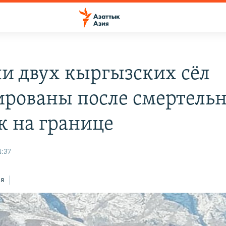
и двух кыргызских сёл
ированы после смертель
к на границе
4:37
ся