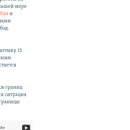
еньшей мере
ибли
и
елями
бод.
аттыку 15
ьными
стается
ки границ
ся ситуация
 границы
ube