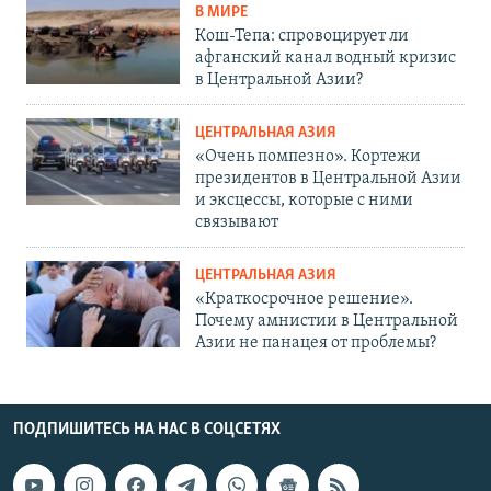
В МИРЕ
Кош-Тепа: спровоцирует ли
афганский канал водный кризис
в Центральной Азии?
ЦЕНТРАЛЬНАЯ АЗИЯ
«Очень помпезно». Кортежи
президентов в Центральной Азии
и эксцессы, которые с ними
связывают
ЦЕНТРАЛЬНАЯ АЗИЯ
«Краткосрочное решение».
Почему амнистии в Центральной
Азии не панацея от проблемы?
ПОДПИШИТЕСЬ НА НАС В СОЦСЕТЯХ