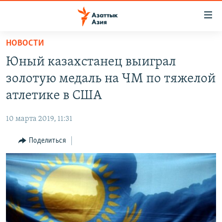
Доступность
ссылок
Вернуться
НОВОСТИ
к
ЦЕНТРАЛЬНАЯ АЗИЯ
Юный казахстанец выиграл
основному
НОВОСТИ
КАЗАХСТАН
содержанию
золотую медаль на ЧМ по тяжелой
ВОЙНА В УКРАИНЕ
Вернутся
КЫРГЫЗСТАН
атлетике в США
к
НА ДРУГИХ ЯЗЫКАХ
УЗБЕКИСТАН
главной
10 марта 2019, 11:31
ТАДЖИКИСТАН
ҚАЗАҚША
навигации
ПОДПИШИТЕСЬ НА НАС В СОЦСЕТЯХ
Вернутся
Поделиться
КЫРГЫЗЧА
к
ЎЗБЕКЧА
поиску
ТОҶИКӢ
Все сайты РСЕ/РС
TÜRKMENÇE