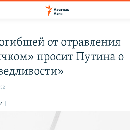
огибшей от отравления
чком» просит Путина о
ведливости»
:52
ся