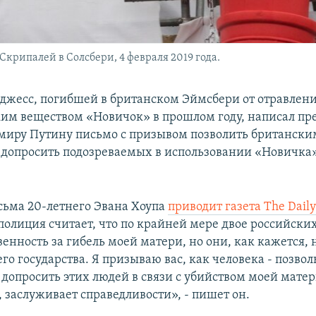
крипалей в Солсбери, 4 февраля 2019 года.
джесс, погибшей в британском Эймсбери от отравлени
им веществом «Новичок» в прошлом году, написал пр
миру Путину письмо с призывом позволить британски
 допросить подозреваемых в использовании «Новичка
сьма 20-летнего Эвана Хоупа
приводит газета The Daily
полиция считает, что по крайней мере двое российски
венность за гибель моей матери, но они, как кажется, 
го государства. Я призываю вас, как человека - позво
допросить этих людей в связи с убийством моей матери
 заслуживает справедливости», - пишет он.