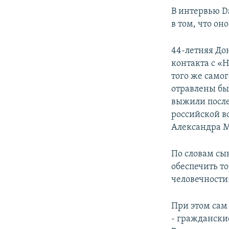
В интервью D
в том, что о
44-летняя Дон
контакта с «Н
того же самог
отравлены бы
выжили после
российской в
Александра М
По словам сы
обеспечить т
человечности
При этом сам
- граждански