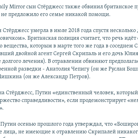
aily Mirror сын Стёрджесс также обвинил британское 
но не предложило его семье никакой помощи.
 Стёрджесс умерла в июле 2018 года спустя несколько
овичком». Британская полиция считает, что речь идёт 
о вещества, которым в марте того же года в соседнем 
вший двойной агент Сергей Скрипаль и его дочь Юлия
 долгого лечения). В отравлении обвиняют предполаг
оенной разведки - Анатолия Чепигу (он же Руслан Бош
ишкина (он же Александр Петров).
на Стёрджесс, Путин «единственный человек, которы
оржество справедливости», если продемонстрирует «н
».
 Путин осенью прошлого года утверждал, что «Боширо
е лица, не имеющие к отравлению Скрипалей никаког