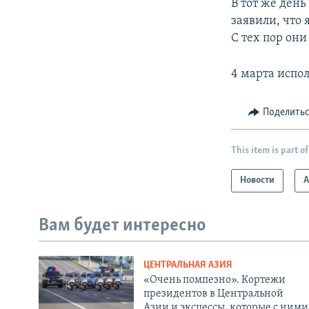
В тот же ден
заявили, что
С тех пор они
4 марта испо
Поделить
This item is part of
Новости
А
Вам будет интересно
ЦЕНТРАЛЬНАЯ АЗИЯ
«Очень помпезно». Кортежи
президентов в Центральной
Азии и эксцессы, которые с ними