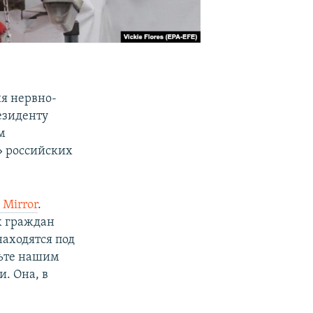
я нервно-
езиденту
м
» российских
 Mirror
.
х граждан
находятся под
льте нашим
. Она, в