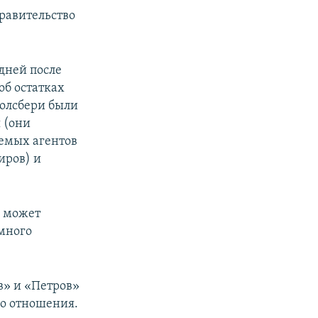
правительство
 дней после
об остатках
Солсбери были
 (они
аемых агентов
иров) и
й может
емного
в» и «Петров»
о отношения.