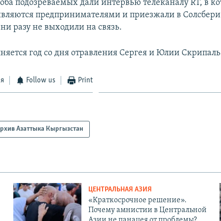
ь оба подозреваемых дали интервью телеканалу RT, в к
 являются предпринимателями и приезжали в Солсбери
 ни разу не выходили на связь.
лняется год со дня отравления Сергея и Юлии Скрипаль
ся
Follow us
Print
рхив Азаттыка Кыргызстан
ЦЕНТРАЛЬНАЯ АЗИЯ
«Краткосрочное решение».
Почему амнистии в Центральной
Азии не панацея от проблемы?