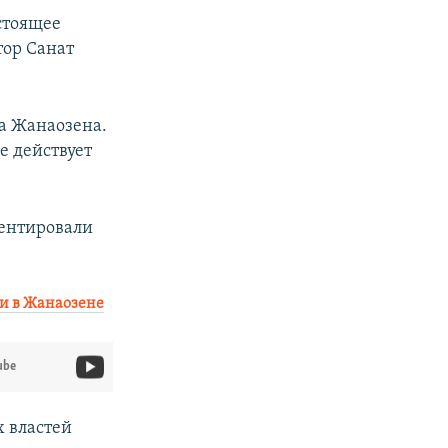
стоящее
тор Санат
а Жанаозена.
е действует
ментировали
ли в Жанаозене
ube
х властей