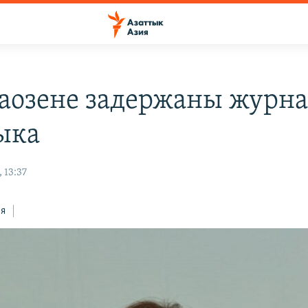
аозене задержаны журн
ыка
 13:37
ся