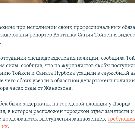
аозене при исполнении своих профессиональных обяз
 задержаны репортер Азаттыка Сания Тойкен и видео
.
отрудники спецподразделения полиции, сообщила Той
м силы, сообщив, что на журналистов якобы поступил
анию Тойкен и Саната Нурбека усадили в служебный а
е чего обоих увезли в областной департамент полиции
тора часах езды от Жанаозена.
бек были задержаны на городской площади у Дворца
ия, в котором расположен городской отдел занятости 
е продолжаются выступления жанаозенцев,
требующи
ь их
.