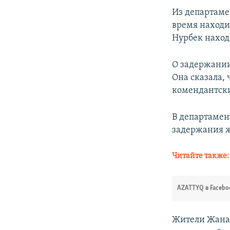
Из департаме
время находи
Нурбек находи
О задержании
Она сказала,
комендантски
В департамен
задержания ж
Читайте также
AZATTYQ в Facebo
Жители Жанао