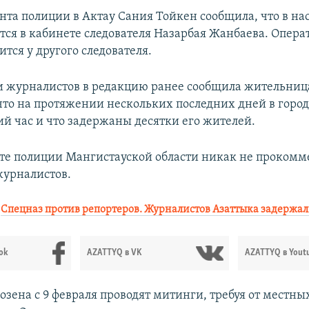
нта полиции в Актау Сания Тойкен сообщила, что в на
тся в кабинете следователя Назарбая Жанбаева. Опера
тся у другого следователя.
 журналистов в редакцию ранее сообщила жительниц
 что на протяжении нескольких последних дней в город
й час и что задержаны десятки его жителей.
те полиции Мангистауской области никак не проком
урналистов.
:
Спецназ против репортеров. Журналистов Азаттыка задержа
ok
AZATTYQ в VK
AZATTYQ в Yout
зена с 9 февраля проводят митинги, требуя от местны