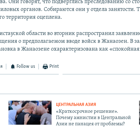
ва. Они говорят, что подверглись преследованию со ст
силовых органов. Собираются они у отдела занятости. 
его территория оцеплена.
стауской области во вторник распространил заявление
бщения о предполагаемом вводе войск в Жанаозен. В з
ановка в Жанаозене охарактеризована как «спокойная
ся
Follow us
Print
ЦЕНТРАЛЬНАЯ АЗИЯ
«Краткосрочное решение».
Почему амнистии в Центральной
Азии не панацея от проблемы?