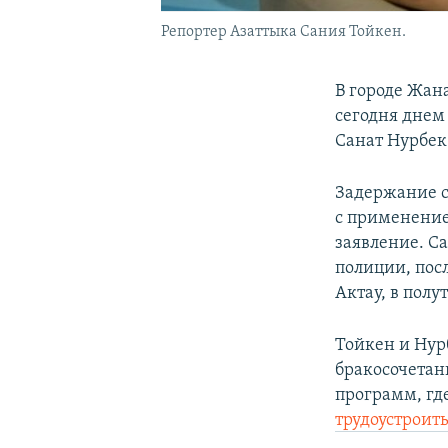
Репортер Азаттыка Сания Тойкен.
В городе Жан
сегодня днем
Санат Нурбек
Задержание с
с применение
заявление. С
полиции, посл
Актау, в полу
Тойкен и Нур
бракосочетан
программ, гд
трудоустроит