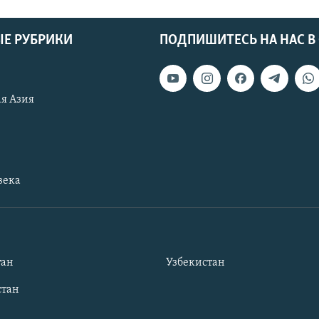
Е РУБРИКИ
ПОДПИШИТЕСЬ НА НАС В
я Азия
века
тан
Узбекистан
тан