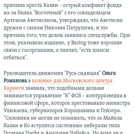
причина ареста Калви – острый конфликт фонда
из-за банка "Восточный" с его совладельцем
Артемом Аветисяном, утверждало, что Аветисян
дружен с сыном Николая Патрушева, и это
причина того, что делом занялись спецслужбы. При
этом, указывало издание, у Baring тоже хорошие
связи с госорганами, а значит, "есть шансы
отбиться".
Руководитель движения "Русь сидящая"
Ольга
Романова
в
колонке для Московского центра
Карнеги
заявила, что подобными делами
занимается управление "К" ФСБ – контрразведка в
финансовой сфере, которое арестовывало министра
Улюкаева, губернаторов Хорошавина и Гейзера.
"Силовики не могли не понимать, что за Майкла
Калви и Ко вступятся системные либералы типа
Германа Грефа и Анатолия Чубайса. Но вряд ли у