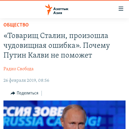
Доступность
ссылок
Вернуться
ОБЩЕСТВО
к
ЦЕНТРАЛЬНАЯ АЗИЯ
«Товарищ Сталин, произошла
основному
НОВОСТИ
КАЗАХСТАН
содержанию
чудовищная ошибка». Почему
ВОЙНА В УКРАИНЕ
Вернутся
КЫРГЫЗСТАН
Путин Калви не поможет
к
НА ДРУГИХ ЯЗЫКАХ
УЗБЕКИСТАН
главной
Радио Свобода
ТАДЖИКИСТАН
ҚАЗАҚША
навигации
ПОДПИШИТЕСЬ НА НАС В СОЦСЕТЯХ
Вернутся
26 февраля 2019, 08:56
КЫРГЫЗЧА
к
ЎЗБЕКЧА
Поделиться
поиску
ТОҶИКӢ
Все сайты РСЕ/РС
TÜRKMENÇE