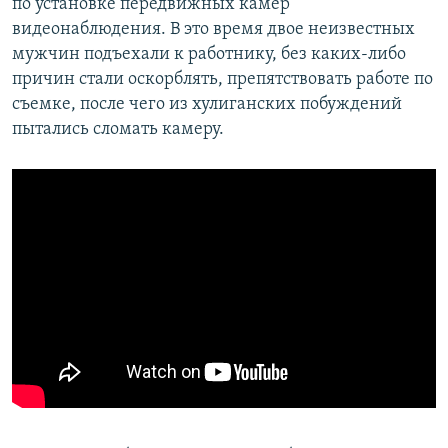
по установке передвижных камер
видеонаблюдения. В это время двое неизвестных
мужчин подъехали к работнику, без каких-либо
причин стали оскорблять, препятствовать работе по
съемке, после чего из хулиганских побуждений
пытались сломать камеру.