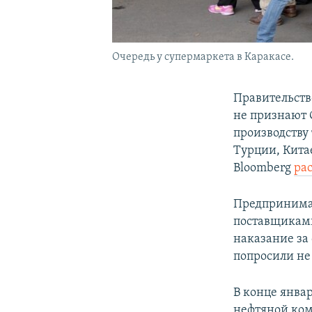
Очередь у супермаркета в Каракасе.
Правительств
не признают 
производству
Турции, Кита
Bloomberg
ра
Предпринимат
поставщиками
наказание за
попросили не
В конце янва
нефтяной ком