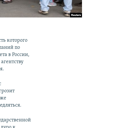
ть которого
паний по
та в России,
 агентству
я.
с
грозит
кже
едляться.
ударственной
дуро к