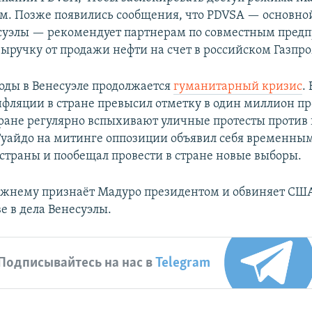
м. Позже появились сообщения, что PDVSA — основно
суэлы — рекомендует партнерам по совместным пред
выручку от продажи нефти на счет в российском Газпр
годы в Венесуэле продолжается
гуманитарный кризис
.
нфляции в стране превысил отметку в один миллион пр
стране регулярно вспыхивают уличные протесты против 
Гуайдо на митинге оппозиции объявил себя временны
страны и пообещал провести в стране новые выборы.
ежнему признаёт Мадуро президентом и обвиняет США
е в дела Венесуэлы.
Подписывайтесь на нас в
Telegram