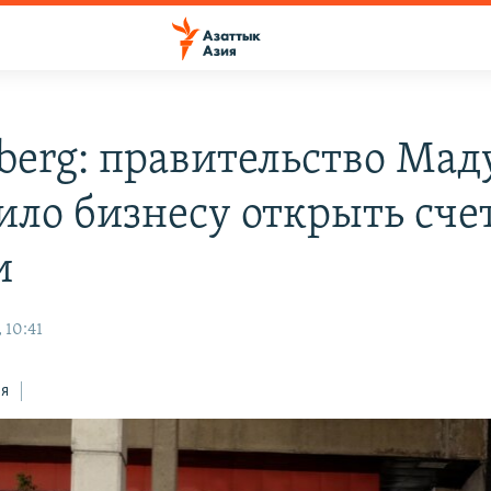
berg: правительство Мад
ило бизнесу открыть счет
и
 10:41
ся