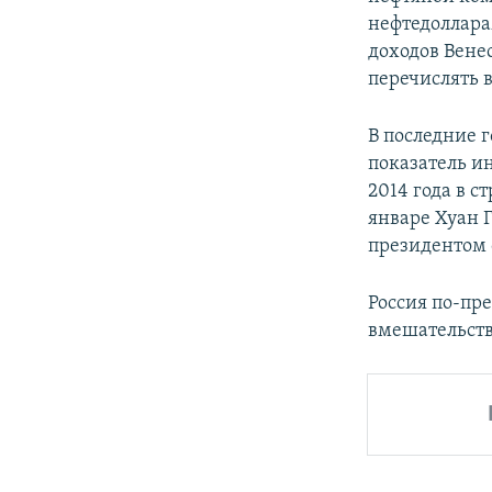
нефтедоллара
доходов Вене
перечислять 
В последние 
показатель и
2014 года в 
январе Хуан 
президентом 
Россия по-пр
вмешательств