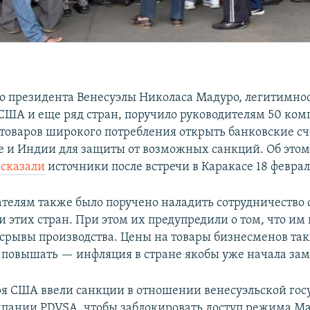
о президента Венесуэлы Николаса Мадуро, легитимнос
США и еще ряд стран, поручило руководителям 50 ком
 товаров широкого потребления открыть банковские сче
е и Индии для защиты от возможных санкций. Об этом
ссказали
источники после встречи в Каракасе 18 феврал
елям также было поручено наладить сотрудничество 
 этих стран. При этом их предупредили о том, что им 
 срывы производства. Цены на товары бизнесменов та
 повышать — инфляция в стране якобы уже начала зам
ря США ввели санкции в отношении венесуэльской гос
пании PDVSA, чтобы заблокировать доступ режима Ма