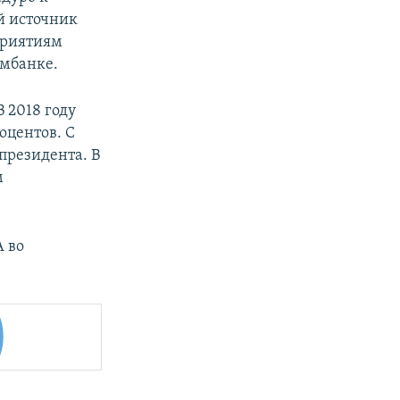
й источник
приятиям
омбанке.
 В 2018 году
оцентов. C
президента. В
м
 во