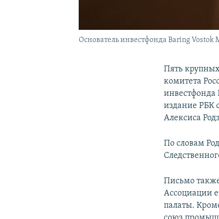
Основатель инвестфонда Baring Vostok М
Пять крупных
комитета Рос
инвестфонда 
издание РБК 
Алексиса Род
По словам Ро
Следственног
Письмо также
Ассоциации е
палаты. Кроме
союз промыш