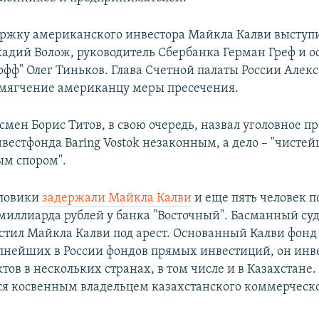
ержку американского инвестора Майкла Калви выступи
кадий Волож, руководитель Сбербанка Герман Греф и о
офф" Олег Тиньков. Глава Счетной палаты России Алек
смягчение американцу меры пресечения.
смен Борис Титов, в свою очередь, назвал уголовное п
нвестфонда Baring Vostok незаконным, а дело – "чисте
м спором".
иловики
задержали Майкла Калви
и еще пять человек по
миллиарда рублей у банка "Восточный". Басманный су
стил Майкла Калви под арест. Основанный Калви фонд
пнейших в России фондов прямых инвестиций, он инв
тов в нескольких странах, в том числе и в Казахстане.
тся косвенным владельцем казахстанского коммерческ