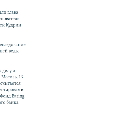
ли глава
снователь
сей Кудрин
реследование
йшей воды
 делу о
д Москвы 16
 считается
естировал в
 Фонд Baring
ого банка