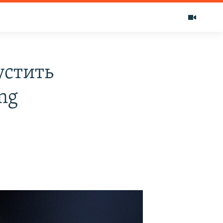
устить
ng