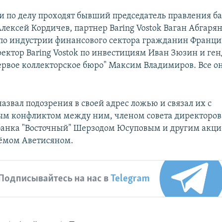
ви по делу проходят бывший председатель правления б
лексей Кордичев, партнер Вaring Vostok Ваган Абгарян
k по индустрии финансового сектора гражданин Франц
ректор Вaring Vostok по инвестициям Иван Зюзин и ге
рвое коллекторское бюро" Максим Владимиров. Все 
назвал подозрения в своей адрес ложью и связал их с
м конфликтом между ним, членом совета директоров
анка "Восточный" Шерзодом Юсуповым и другим акци
ёмом Аветисяном.
Подписывайтесь на нас в
Telegram