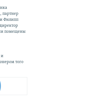
анка
, партнер
ии Филипп
ндиректор
они помещены
 и
онером того