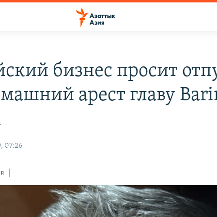
йский бизнес просит отп
омашний арест главу Bari
k
, 07:26
ся