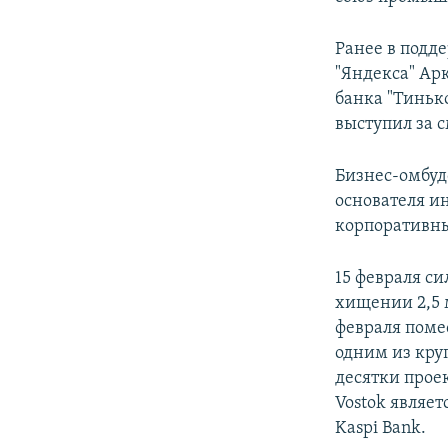
Ранее в подд
"Яндекса" Ар
банка "Тиньк
выступил за 
Бизнес-омбуд
основателя и
корпоративны
15 февраля с
хищении 2,5 
февраля поме
одним из кру
десятки проек
Vostok являе
Kaspi Bank.