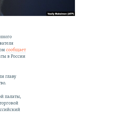
нного
вателя
том
сообщает
ты в России
и главу
во.
й палаты,
торговой
Российский