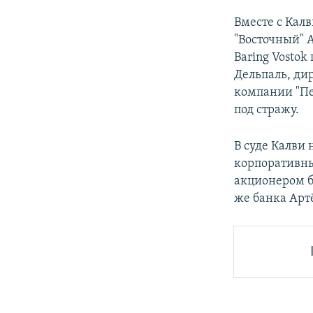
Вместе с Кал
"Восточный" А
Вaring Vosto
Дельпаль, ди
компании "Пе
под стражу.
В суде Калви 
корпоративны
акционером б
же банка Арт