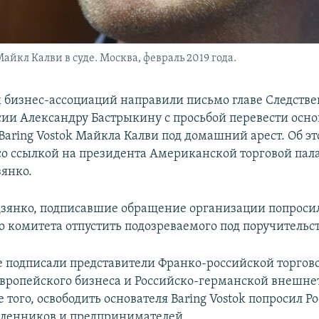
айкл Калви в суде. Москва, февраль 2019 года.
 бизнес-ассоциаций направили письмо главе Следстве
сии Александру Бастрыкину с просьбой перевести осно
Baring Vostok Майкла Калви под домашний арест. Об э
со ссылкой на президента Американской торговой пала
зянко.
дзянко, подписавшие обращение организации попросил
о комитета отпустить подозреваемого под поручительст
 подписали представители Франко-российской торгово
вропейского бизнеса и Российско-германской внешне
 того, освободить основателя Baring Vostok попросил 
ленников и предпринимателей.