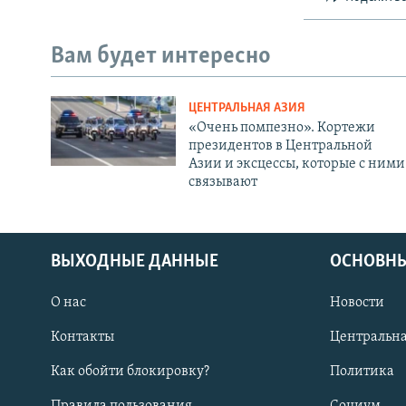
Вам будет интересно
ЦЕНТРАЛЬНАЯ АЗИЯ
«Очень помпезно». Кортежи
президентов в Центральной
Азии и эксцессы, которые с ними
связывают
ВЫХОДНЫЕ ДАННЫЕ
ОСНОВНЫ
О нас
Новости
Контакты
Центральна
Как обойти блокировку?
Политика
Правила пользования
Социум