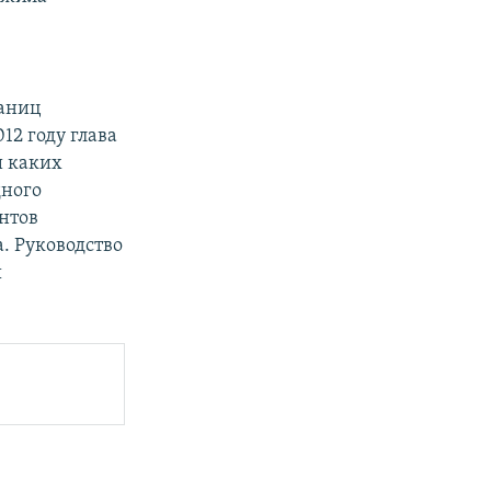
раниц
12 году глава
и каких
дного
унтов
. Руководство
ы