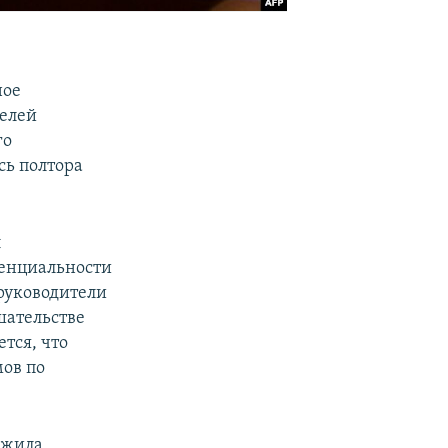
ное
телей
го
сь полтора
л
енциальности
 руководители
ательстве
тся, что
ов по
ожила