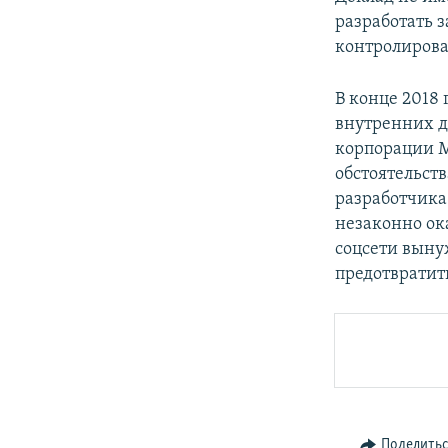
разработать з
контролирова
В конце 2018
внутренних до
корпорации М
обстоятельств
разработчика
незаконно ок
соцсети вынуж
предотвратит
Поделить