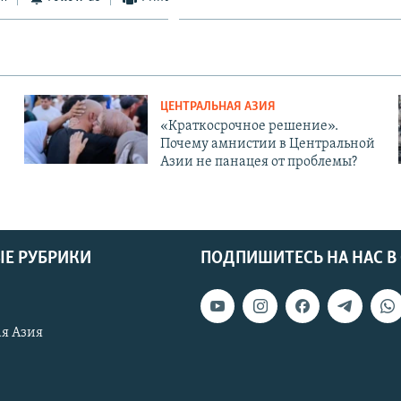
ЦЕНТРАЛЬНАЯ АЗИЯ
«Краткосрочное решение».
Почему амнистии в Центральной
Азии не панацея от проблемы?
Е РУБРИКИ
ПОДПИШИТЕСЬ НА НАС В
я Азия