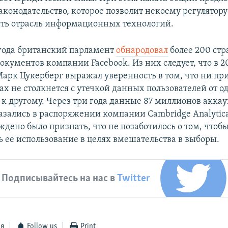
аконодательство, которое позволит некоему регулятору
ть отрасль информационных технологий.
 года британский парламент
обнародовал
более 200 ст
кументов компании Facebook. Из них следует, что в 20
арк Цукерберг выражал уверенность в том, что ни пр
ах не столкнется с утечкой данных пользователей от о
 к другому. Через три года данные 87 миллионов акка
азались в распоряжении компании Cambridge Analytica
дено было признать, что не позаботилось о том, чтоб
ь ее использование в целях вмешательства в выборы.
Подписывайтесь на нас в
Twitter
ся
Follow us
Print