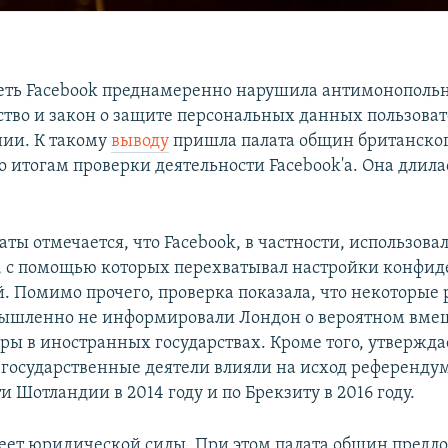
еть Facebook преднамеренно нарушила антимонополь
ство и закон о защите персональных данных пользова
ии. К такому
выводу
пришла палата общин британско
о итогам проверки деятельности Facebook'а. Она длила
аты отмечается, что Facebook, в частности, использова
 с помощью которых перехватывал настройки конфид
й. Помимо прочего, проверка показала, что некоторые
ышленно не информировали Лондон о вероятном вмеш
ры в иностранных государствах. Кроме того, утверждае
государственные деятели влияли на исход референдум
 Шотландии в 2014 году и по Брекзиту в 2016 году.
еет юридической силы. При этом палата общин предл