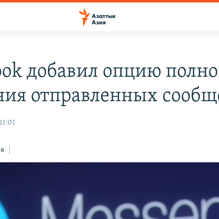
ook добавил опцию полно
ния отправленных сооб
11:01
ся