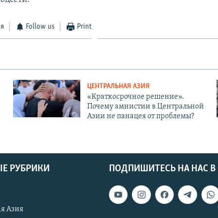
ся
Follow us
Print
ЦЕНТРАЛЬНАЯ АЗИЯ
«Краткосрочное решение».
Почему амнистии в Центральной
Азии не панацея от проблемы?
Е РУБРИКИ
ПОДПИШИТЕСЬ НА НАС В
я Азия