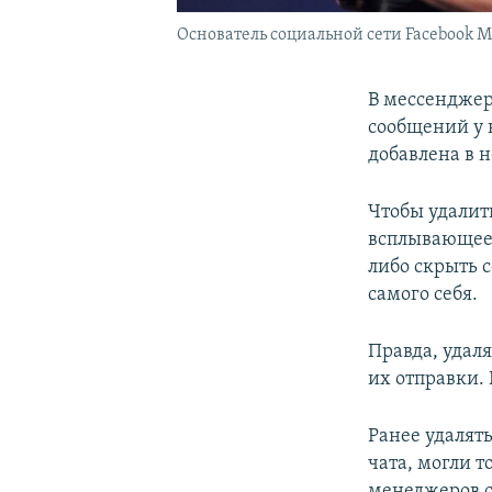
Основатель социальной сети Facebook М
В мессенджер
сообщений у в
добавлена в 
Чтобы удалить
всплывающее 
либо скрыть с
самого себя.
Правда, удал
их отправки. 
Ранее удалят
чата, могли т
менеджеров с