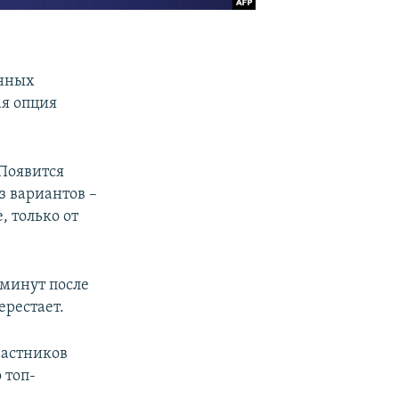
енных
ая опция
 Появится
з вариантов –
, только от
 минут после
ерестает.
частников
 топ-