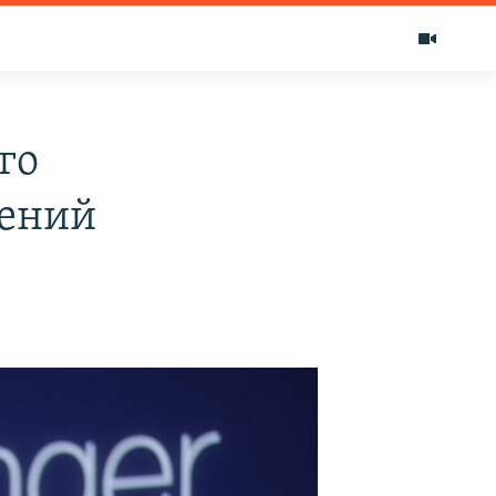
го
щений