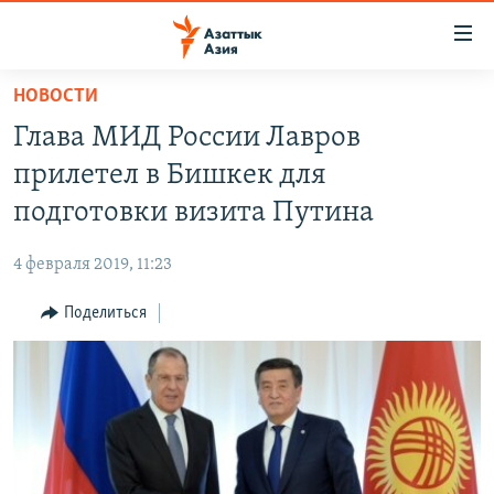
Доступность
ссылок
Вернуться
НОВОСТИ
к
ЦЕНТРАЛЬНАЯ АЗИЯ
Глава МИД России Лавров
основному
НОВОСТИ
КАЗАХСТАН
содержанию
прилетел в Бишкек для
ВОЙНА В УКРАИНЕ
Вернутся
КЫРГЫЗСТАН
подготовки визита Путина
к
НА ДРУГИХ ЯЗЫКАХ
УЗБЕКИСТАН
главной
4 февраля 2019, 11:23
ТАДЖИКИСТАН
ҚАЗАҚША
навигации
ПОДПИШИТЕСЬ НА НАС В СОЦСЕТЯХ
Вернутся
Поделиться
КЫРГЫЗЧА
к
ЎЗБЕКЧА
поиску
ТОҶИКӢ
Все сайты РСЕ/РС
TÜRKMENÇE