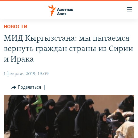
Доступность
ссылок
Вернуться
НОВОСТИ
к
ЦЕНТРАЛЬНАЯ АЗИЯ
МИД Кыргызстана: мы пытаемся
основному
НОВОСТИ
КАЗАХСТАН
содержанию
вернуть граждан страны из Сирии
ВОЙНА В УКРАИНЕ
Вернутся
КЫРГЫЗСТАН
и Ирака
к
НА ДРУГИХ ЯЗЫКАХ
УЗБЕКИСТАН
главной
1 февраля 2019, 19:09
ТАДЖИКИСТАН
ҚАЗАҚША
навигации
ПОДПИШИТЕСЬ НА НАС В СОЦСЕТЯХ
Вернутся
Поделиться
КЫРГЫЗЧА
к
ЎЗБЕКЧА
поиску
ТОҶИКӢ
Все сайты РСЕ/РС
TÜRKMENÇE