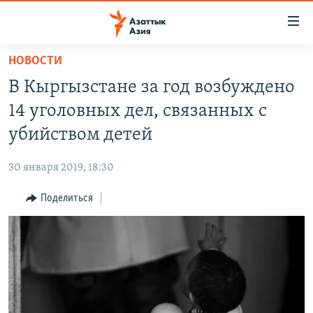
Доступность
ссылок
Вернуться
НОВОСТИ
к
ЦЕНТРАЛЬНАЯ АЗИЯ
В Кыргызстане за год возбуждено
основному
НОВОСТИ
КАЗАХСТАН
содержанию
14 уголовных дел, связанных с
ВОЙНА В УКРАИНЕ
Вернутся
КЫРГЫЗСТАН
убийством детей
к
НА ДРУГИХ ЯЗЫКАХ
УЗБЕКИСТАН
главной
30 января 2019, 18:30
ТАДЖИКИСТАН
ҚАЗАҚША
навигации
ПОДПИШИТЕСЬ НА НАС В СОЦСЕТЯХ
Вернутся
Поделиться
КЫРГЫЗЧА
к
ЎЗБЕКЧА
поиску
ТОҶИКӢ
Все сайты РСЕ/РС
TÜRKMENÇE