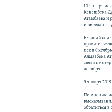
10 января ис
Кенешбека Ду
Атамбаева и 
и передан в с
Бывший спике
правительств
иск в Октябр
Алмазбека Ат
связи с интер
декабря.
9 января 2019
По мнению ис
высказывания
обратиться в 