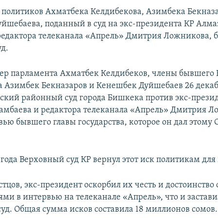
к политиков Ахматбека Келдибекова, Азимбека Бекназ
йшебаева, поданный в суд на экс-президента КР Алма
редактора телеканала «Апрель» Дмитрия Ложникова, 
уд.
р парламента Ахматбек Келдибеков, члены бывшего
а Азимбек Бекназаров и Кенешбек Дуйшебаев 26 декаб
ьский районный суд города Бишкека против экс-прези
амбаева и редактора телеканала «Апрель» Дмитрия Л
вью бывшего главы государства, которое он дал этому
 года Верховный суд КР вернул этот иск политикам для
тцов, экс-президент оскорбил их честь и достоинство
ми в интервью на телеканале «Апрель», что и застави
суд. Общая сумма исков составила 18 миллионов сомов.