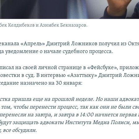
ек Келдибеков и Азимбек Бекназаров.
еканала «Апрель» Дмитрий Ложников получил из Окт
да уведомление о начале судебного процесса.
аписал на своей личной странице в «Фейсбуке», прило
овестки в суд. В интервью «Азаттыку» Дмитрий Ложни
седание назначено на 30 января:
естка пришла еще на прошлой неделе
.
Но наши адвокат
 том, чтобы перенести процесс, так как они не были св
 перенесли на завтра, и завтра в 14:00 начнется первая 
будут защищать адвокаты Института Медиа Полиси, м
, все обсудили.