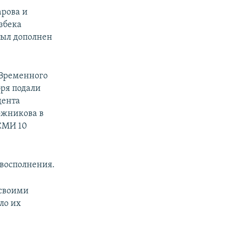
арова и
збека
был дополнен
 Временного
ря подали
дента
ожникова в
 СМИ 10
 восполнения.
 своими
ло их