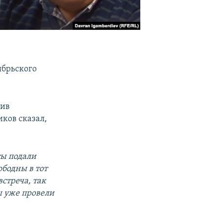
ябрьского
жив
ков сказал,
ы подали
ободны в тот
встреча, так
ы уже провели