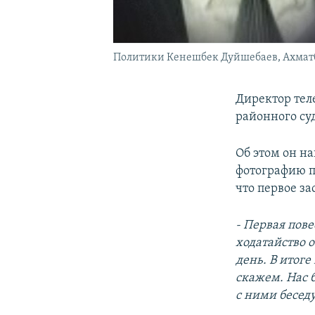
Политики Кенешбек Дуйшебаев, Ахматб
Директор тел
районного су
Об этом он н
фотографию п
что первое за
- Первая пов
ходатайство о
день. В итоге
скажем. Нас 
с ними беседу