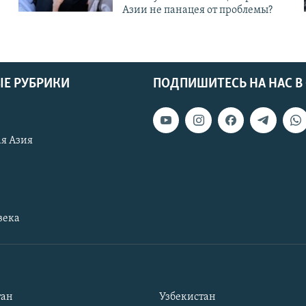
Азии не панацея от проблемы?
Е РУБРИКИ
ПОДПИШИТЕСЬ НА НАС В
я Азия
века
тан
Узбекистан