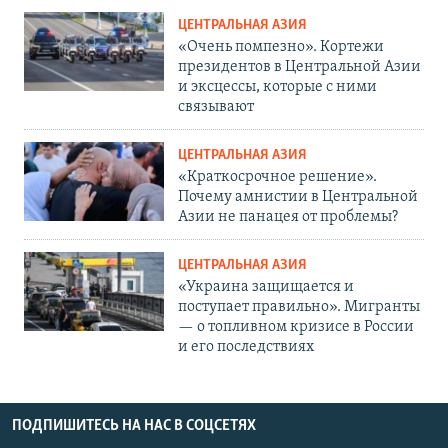
ЦЕНТРАЛЬНАЯ АЗИЯ
«Очень помпезно». Кортежи
президентов в Центральной Азии
и эксцессы, которые с ними
связывают
ЦЕНТРАЛЬНАЯ АЗИЯ
«Краткосрочное решение».
Почему амнистии в Центральной
Азии не панацея от проблемы?
ЦЕНТРАЛЬНАЯ АЗИЯ
«Украина защищается и
поступает правильно». Мигранты
— о топливном кризисе в России
и его последствиях
ПОДПИШИТЕСЬ НА НАС В СОЦСЕТЯХ