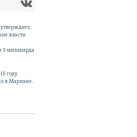
утверждает,
кие власти
в 3 миллиарда
15 году
о в Мариане.