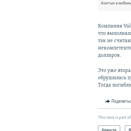
Азаттык в мобил
Компания Val
что выполнял
так не счита
некомпетентн
долларов.
Это уже втор
обрушилась п
Тогда погибли
Поделить
This item is part of
Новости
В