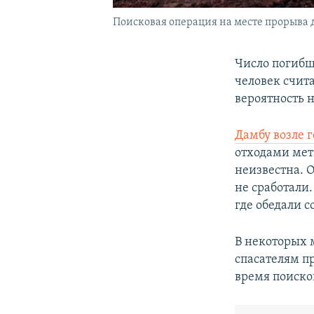
Поисковая операция на месте прорыва 
Число погибш
человек счита
вероятность 
Дамбу возле 
отходами ме
неизвестна. 
не сработали.
где обедали с
В некоторых 
спасателям п
время поиско