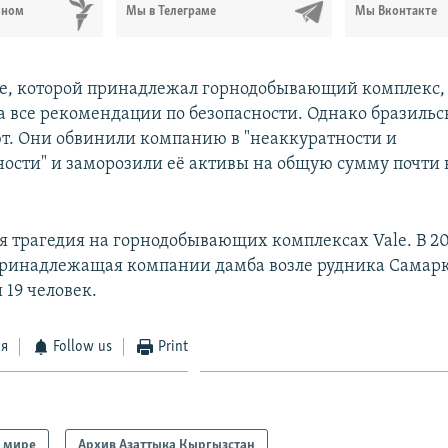
ьном
Мы в Телеграме
Мы Вконтакте
e, которой принадлежал горнодобывающий комплекс, 
а все рекомендации по безопасности. Однако бразильс
ют. Они обвинили компанию в "неаккуратности и
ости" и заморозили её активы на общую сумму почти 
ая трагедия на горнодобывающих комплексах Vale. В 20
ринадлежащая компании дамба возле рудника Самарк
 19 человек.
ся
Follow us
Print
 мире
Архив Азаттыка Кыргызстан