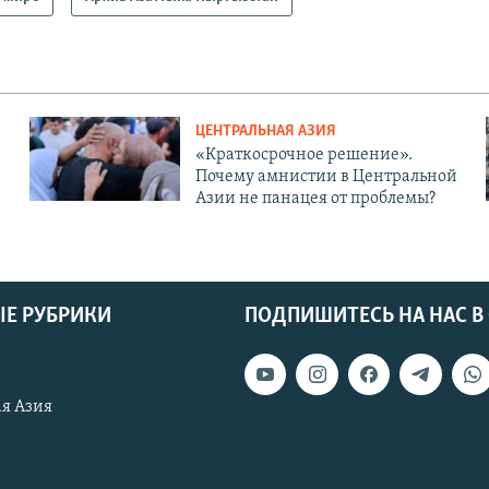
ЦЕНТРАЛЬНАЯ АЗИЯ
«Краткосрочное решение».
Почему амнистии в Центральной
Азии не панацея от проблемы?
Е РУБРИКИ
ПОДПИШИТЕСЬ НА НАС В
я Азия