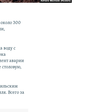
 около 300
ли,
а воду с
ока
мент аварии
 столовую,
азильским
я. Всего за