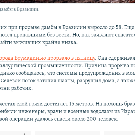
дамбы в Бразилии.
их при прорыве дамбы в Бразилии выросло до 58. Еще
ются пропавшими без вести. Но, как заявляют спасате
найти выживших крайне низка.
города Брумадинью прорвало в пятницу
. Она сдерживал
таллургической промышленности. Причина прорыва п
Однако сообщалось, что системы предупреждения в мо
 Селевой поток затопил шахты, разрушил дома, а также
отни рабочих.
местах слой грязи достигает 15 метров. На помощь бр
рибыли инженеры, врачи и военные водолазы из Израил
вой операции удалось спасти около 200 человек.