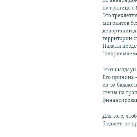
20 января До
на границе с
Это трехлетн
мигрантов бе
депортации д
территории с
Палаты предс
"неприемлемо
Этот шатдаун
Его причина 
из-за бюджета
стены на гран
финансирован
Для того, что
бюджет, но пр