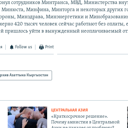
онул сотрудников Минтранса, МВД, Министерства вн
, Минюста, Минфина, Минторга и некоторых других г
ороны, Минздрава, Минэнергетики и Минобразования
ерно 420 тысяч человек сейчас работают без оплаты, 
й пришлось уйти в вынужденный неоплачиваемый от
ся
Follow us
Print
рхив Азаттыка Кыргызстан
ЦЕНТРАЛЬНАЯ АЗИЯ
«Краткосрочное решение».
Почему амнистии в Центральной
Азии не панацея от проблемы?