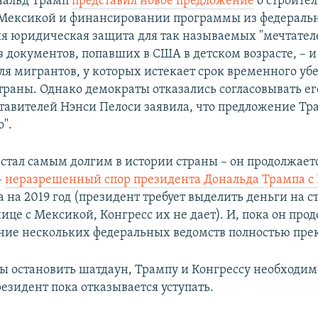
нальд Трамп
представил новое предложение
о строител
 Мексикой и финансировании программы из федераль
яя юридическая защита для так называемых "мечтател
з документов, попавших в США в детском возрасте, – и
ля мигрантов, у которых истекает срок временного у
траны. Однако демократы отказались согласовывать ег
тавителей Нэнси Пелоси заявила, что предложение Тр
".
 стал самым долгим в истории страны – он продолжаетс
–
неразрешенный спор президента Дональда Трампа с
 на 2019 год (президент требует выделить деньги на с
ице с Мексикой, Конгресс их не дает). И, пока он про
ие нескольких федеральных ведомств полностью пре
бы остановить шатдаун, Трампу и Конгрессу необходим
езидент пока отказывается уступать.