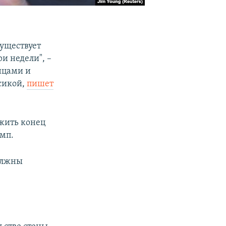
Существует
и недели", –
нцами и
сикой,
пишет
ожить конец
амп.
должны