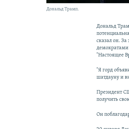
Дональд Трамп.
Дональд Трамп
потенциальна
сказал он. З
демократами 
"Настоящее В
"Я горд объя
шатдауну и вн
Президент СШ
получить свою
Он поблагода