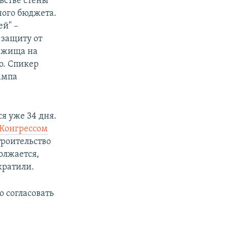
ьстве стены
ного бюджета.
ей" –
 защиту от
бежища на
о. Спикер
ампа
я уже 34 дня.
 Конгрессом
троительство
должается,
кратили.
о согласовать