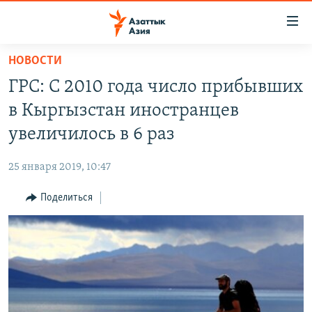
Доступность
ссылок
Вернуться
НОВОСТИ
к
ЦЕНТРАЛЬНАЯ АЗИЯ
ГРС: С 2010 года число прибывших
основному
НОВОСТИ
КАЗАХСТАН
содержанию
в Кыргызстан иностранцев
ВОЙНА В УКРАИНЕ
Вернутся
КЫРГЫЗСТАН
увеличилось в 6 раз
к
НА ДРУГИХ ЯЗЫКАХ
УЗБЕКИСТАН
главной
25 января 2019, 10:47
ТАДЖИКИСТАН
ҚАЗАҚША
навигации
ПОДПИШИТЕСЬ НА НАС В СОЦСЕТЯХ
Вернутся
Поделиться
КЫРГЫЗЧА
к
ЎЗБЕКЧА
поиску
ТОҶИКӢ
Все сайты РСЕ/РС
TÜRKMENÇE