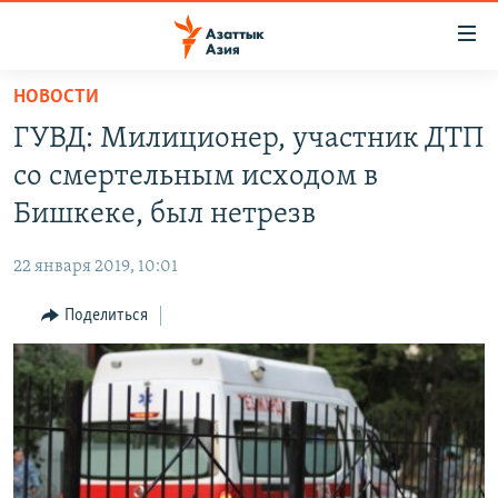
Доступность
ссылок
Вернуться
НОВОСТИ
к
ЦЕНТРАЛЬНАЯ АЗИЯ
ГУВД: Милиционер, участник ДТП
основному
НОВОСТИ
КАЗАХСТАН
содержанию
со смертельным исходом в
ВОЙНА В УКРАИНЕ
Вернутся
КЫРГЫЗСТАН
Бишкеке, был нетрезв
к
НА ДРУГИХ ЯЗЫКАХ
УЗБЕКИСТАН
главной
22 января 2019, 10:01
ТАДЖИКИСТАН
ҚАЗАҚША
навигации
ПОДПИШИТЕСЬ НА НАС В СОЦСЕТЯХ
Вернутся
Поделиться
КЫРГЫЗЧА
к
ЎЗБЕКЧА
поиску
ТОҶИКӢ
Все сайты РСЕ/РС
TÜRKMENÇE