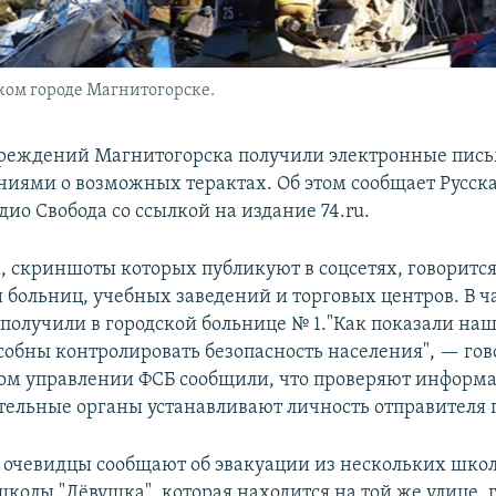
ком городе Магнитогорске.
реждений Магнитогорска получили электронные пись
иями о возможных терактах. Об этом сообщает Русск
дио Свобода со ссылкой на издание 74.ru.
, скриншоты которых публикуют в соцсетях, говорится
больниц, учебных заведений и торговых центров. В ч
 получили в городской больнице № 1."Как показали наш
собны контролировать безопасность населения", — гов
ом управлении ФСБ сообщили, что проверяют информ
ельные органы устанавливают личность отправителя 
я очевидцы сообщают об эвакуации из нескольких школ
школы "Лёвушка", которая находится на той же улице, 