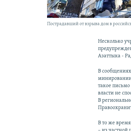
Пострадавший от взрыва дом в российс
Несколько уч
предупрежден
Азаттыка - Ра
В сообщениях
минировании 
такое письмо
власти не спо
В региональн
Правоохранит
В то же врем
– из частной 