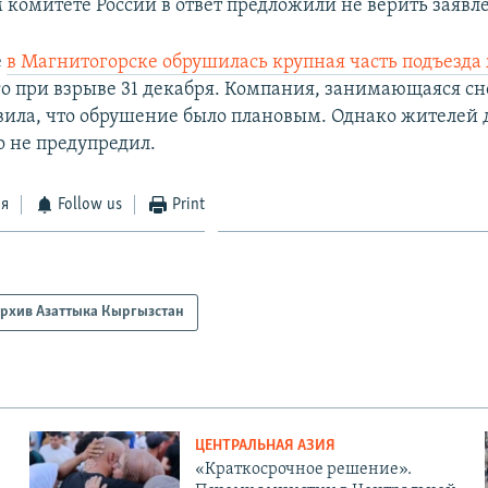
 комитете России в ответ предложили не верить заявл
е
в Магнитогорске обрушилась крупная часть подъезда
о при взрыве 31 декабря. Компания, занимающаяся с
явила, что обрушение было плановым. Однако жителей 
о не предупредил.
ся
Follow us
Print
рхив Азаттыка Кыргызстан
ЦЕНТРАЛЬНАЯ АЗИЯ
«Краткосрочное решение».