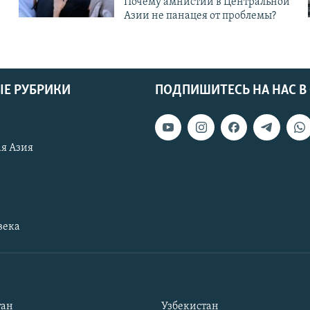
Почему амнистии в Центральной
Азии не панацея от проблемы?
Е РУБРИКИ
ПОДПИШИТЕСЬ НА НАС В
я Азия
века
тан
Узбекистан