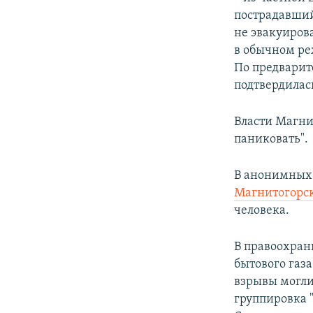
пострадавший
не эвакуиров
в обычном ре
По предварит
подтвердилас
Власти Магни
паниковать".
В анонимных
Магнитогорск
человека.
В правоохран
бытового газ
взрывы могли
группировка "