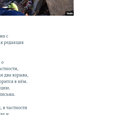
ма с
ая редакция
 о
астности,
и два взрыва,
орится в нём.
ацию.
письма.
, в частности
где и