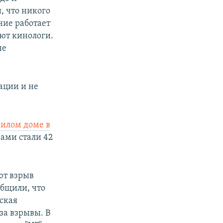
, что никого
ние работает
ют кинологи.
не
ации и не
илом доме в
ами стали 42
ют взрыв
общили, что
ская
за взрывы. В