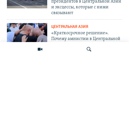
президентов в Центральной Азии
и эксцессы, которые с ними
связывают
ЦЕНТРАЛЬНАЯ АЗИЯ
«Краткосрочное решение».
Почему амнистии в Центральной
Азии не панацея от проблемы?
ЦЕНТРАЛЬНАЯ АЗИЯ
«Украина защищается и
поступает правильно». Мигранты
— о топливном кризисе в России
Искать
и его последствиях
ПОДПИШИТЕСЬ НА НАС В СОЦСЕТЯХ