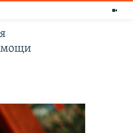
я
помощи