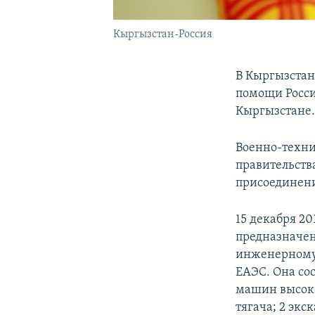
Кыргызстан-Россия
В Кыргызстан
помощи Росси
Кыргызстане
Военно-техни
правительств
присоединени
15 декабря 2
предназначен
инженерному
ЕАЭС. Она со
машин высоко
тягача; 2 экс