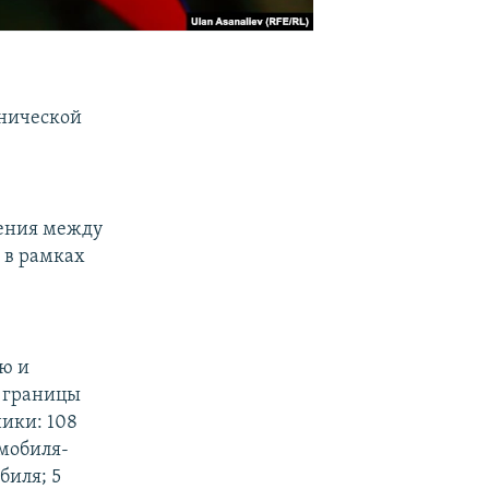
хнической
шения между
 в рамках
ю и
 границы
ики: 108
омобиля-
биля; 5