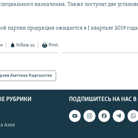
специального назначения. Также поступят две установ
ой партии продукции ожидается в I квартале 2019 года
ся
Follow us
Print
рхив Азаттыка Кыргызстан
Е РУБРИКИ
ПОДПИШИТЕСЬ НА НАС В
я Азия