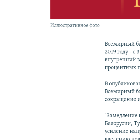
Иллюстративное фото.
Всемирный ба
2019 году - с
внутренний в
процентных п
В опубликова
Всемирный ба
сокращение 
"Замедление 
Белорусии, Т
усиление нап
введению нов