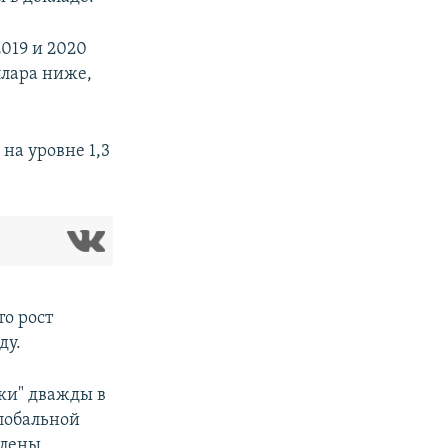
019 и 2020
оллара ниже,
на уровне 1,3
то рост
ду.
ки" дважды в
глобальной
члены