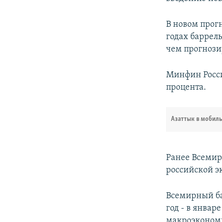
В новом прог
годах баррель
чем прогнози
Минфин России
процента.
Азаттык в мобил
Ранее Всемир
российской эк
Всемирный ба
год - в янва
макроэкономи