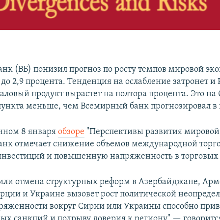
нк (ВБ) понизил прогноз по росту темпов мировой эк
 3 до 2,9 процента. Тенденция на ослабление затронет и
аловый продукт вырастет на полтора процента. Это на 
ункта меньше, чем Всемирный банк прогнозировал в
нном 8 января
обзоре
"Перспективы развития мировой
нк отмечает снижение объемов международной торго
инвестиций и повышенную напряженность в торговых
или отмена структурных реформ в Азербайджане, Ар
урции и Украине вызовет рост политической неопредел
ряженности вокруг Сирии или Украины способно прив
ых санкций и подрыву доверия к региону",— говорится