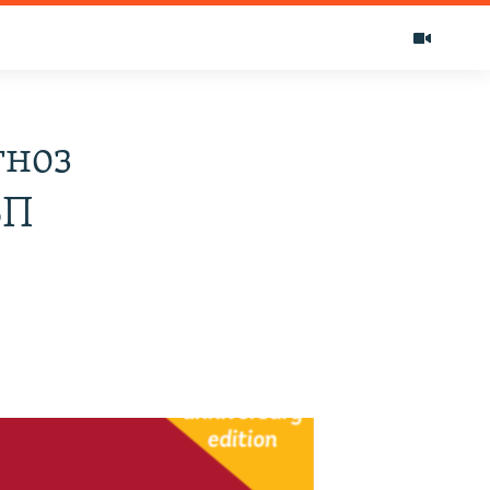
гноз
ВП