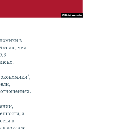
ономики в
 Россию, чей
0,3
 июне.
 экономики",
вли,
 отношениях.
мении,
енности, а
ести к
 в докладе.