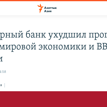
рный банк ухудшил про
 мировой экономики и В
и
4:58
ся