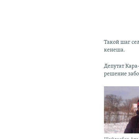
Такой шаг се
кенеша.
Депутат Кара
решение забот