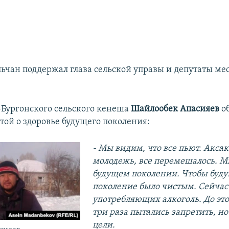
льчан поддержал глава сельской управы и депутаты ме
-Бургонского сельского кенеша
Шайлообек Апасияев
о
ой о здоровье будущего поколения:​
- Мы видим, что все пьют. Акса
молодежь, все перемешалось.
Мы
будущем поколении. Чтобы буд
поколение было чистым. Сейчас
употребляющих алкоголь. До это
три раза пытались запретить, но
цели.