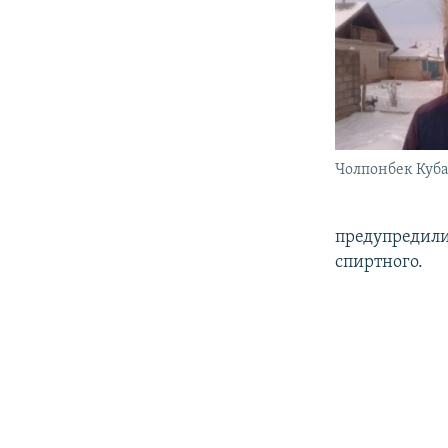
Чолпонбек Куба
предупредили
спиртного.