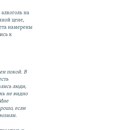
алкоголь на
нной цене,
рета намерены
ись к
ен покой
. В
есть
ались люди,
нь не видно
 Мне
рошо, если
возили.