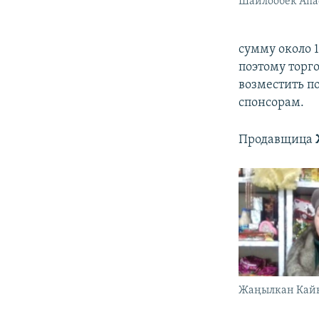
Шайлообек Апа
сумму около 
поэтому торг
возместить п
спонсорам.
Продавщица
Жаңылкан Кай