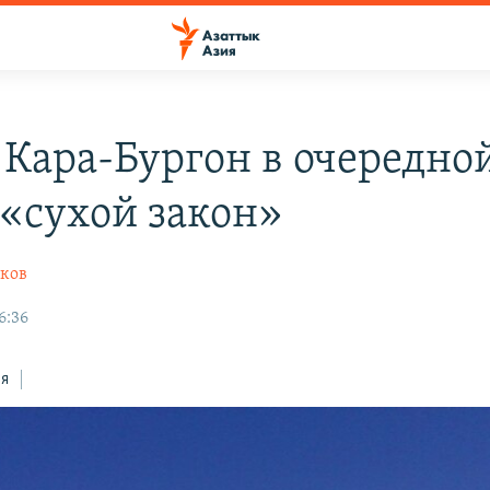
 Кара-Бургон в очередно
 «сухой закон»
ков
6:36
ся