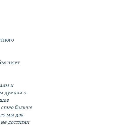
стного
бъясняет
калы и
 думали о
ущее
 стало больше
го мы два-
 не достигли