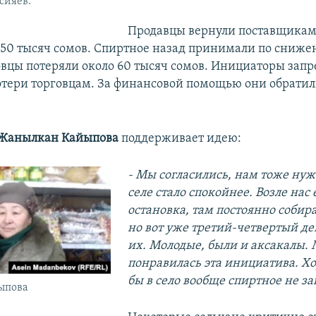
сияев.
Продавцы вернули поставщикам 
150 тысяч сомов. Спиртное назад принимали по сниже
овцы потеряли около 60 тысяч сомов. Инициаторы зап
отери торговцам. За финансовой помощью они обратил
Жанылкан Кайыпова
поддерживает идею:
-
Мы согласились, нам тоже нуж
селе стало спокойнее. Возле нас 
остановка, там постоянно собир
но вот уже третий-четвертый де
их. Молодые, были и аксакалы.
понравилась эта инициатива. Хо
бы в село вообще спиртное не за
ыпова