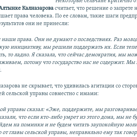
Некоторые сельчане критично о
Алтынке Калназарова
считает, что решение о запрете 
ушает права человека. По ее словам, такие шаги пред
результатов они не принесли:
наши права. Они не думают о последствиях. Раз моло
кую инициативу, мы решили поддержать их. Если тепе
ть, то ладно. Я сказала, что сейчас демократия, мы м
ыживаем, потому что государство нас не содержит. Мы
.
азарова не скрывает, что удивилась агитации со стор
ей сельской управы совместно с имами:
кой управы сказал: «Эже, поддержите, мы разговаривае
азали, что если кто-либо умрет из этого дома, мы не б
ойдем на поминки и не будем читать заупокойную молит
 от главы сельской управы, неправильно ему так говор