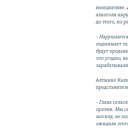
инициативе.
алкоголя нар
до этого, но 
-
Нарушаются 
поднимает та
будут продава
что угодно, в
зарабатывали
Алтынке Калн
представител
-
Глава сельс
против. Мы ск
могилу, не п
ожидала этого