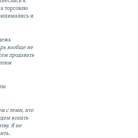
тнеслись к
на торговлю
принимались и
дежь
рь вообще не
ожем продавать
 этим
оны
м с теми, кто
удем копать
ву. Я не
ить.