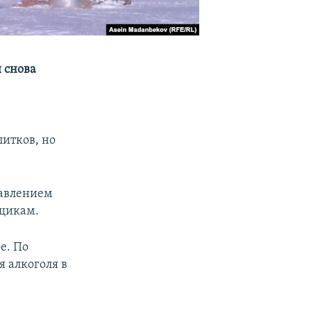
 снова
итков, но
давлением
вщикам.
е. По
 алкоголя в