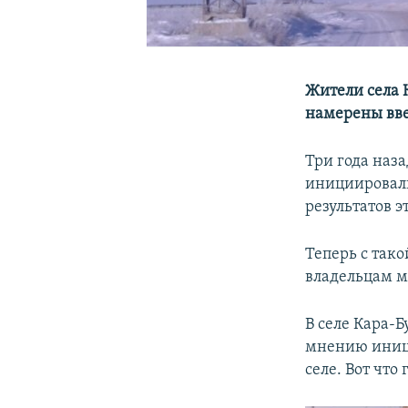
Жители села 
намерены вве
Три года наза
инициировали
результатов эт
Теперь с так
владельцам м
В селе Кара-Б
мнению иници
селе. Вот что