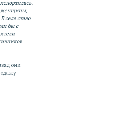
 испортилась.
, женщины,
В селе стало
ли бы с
жители
тивников
азад они
родажу