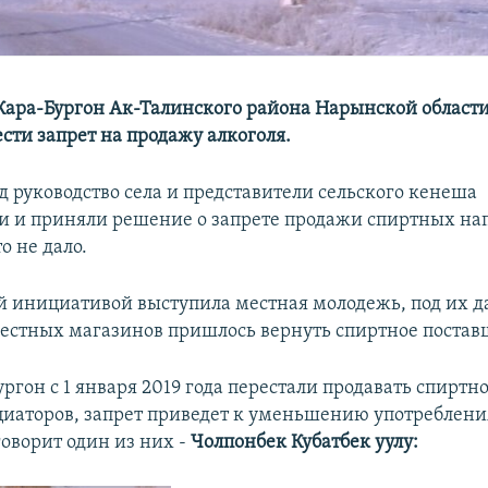
Кара-Бургон Ак-Талинского района Нарынской области
сти запрет на продажу алкоголя.
д руководство села и представители сельского кенеша
 и приняли решение о запрете продажи спиртных нап
о не дало.
ой инициативой выступила местная молодежь, под их 
естных магазинов пришлось вернуть спиртное поста
ургон с 1 января 2019 года перестали продавать спиртно
аторов, запрет приведет к уменьшению употребления
 говорит один из них -
Чолпонбек Кубатбек уулу: