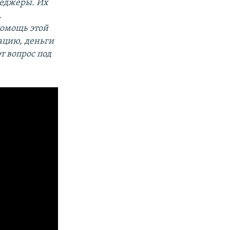
енеджеры. Их
.
помощь этой
ацию, деньги
т вопрос под