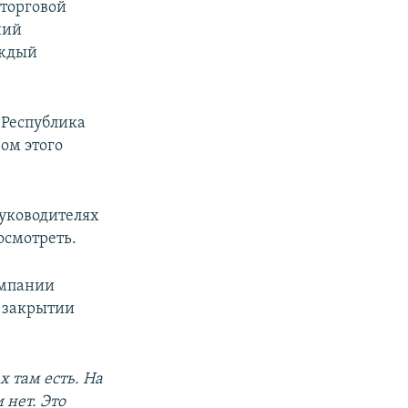
 торговой
ний
аждый
«Республика
ом этого
руководителях
осмотреть.
омпании
 закрытии
 там есть. На
нет. Это