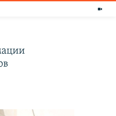
мации
ов