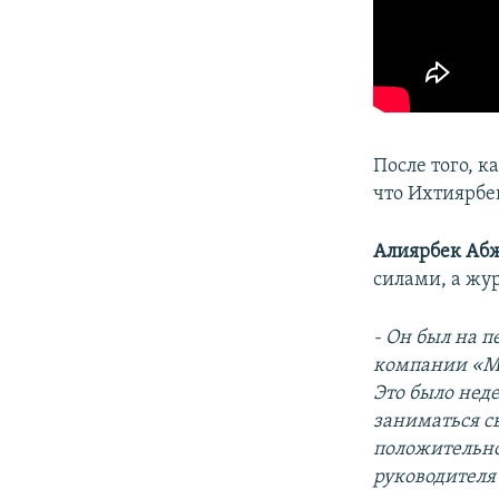
​После того, 
что Ихтиярбе
Алиярбек Аб
силами, а жу
- Он был на 
компании «Ме
Это было нед
заниматься с
положительной
руководителя