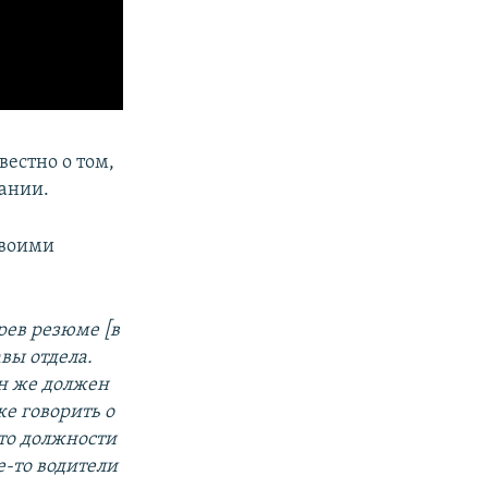
вестно о том,
пании.
своими
рев резюме [в
вы отдела.
Он же должен
е говорить о
что должности
е-то водители