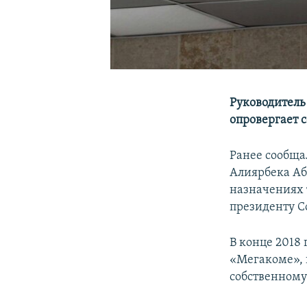
Руководитель
опровергает 
Ранее сообща
Алиярбека А
назначениях 
президенту С
В конце 2018
«Мегакоме», 
собственном