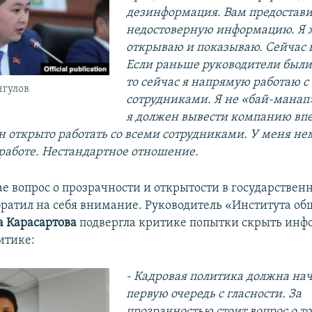
дезинформация. Вам предостав
недостоверную информацию. Я ж
открываю и показываю. Сейчас в
Если раньше руководители был
то сейчас я напрямую работаю с
гулов
сотрудниками. Я не «бай-манап»
я должен вывести компанию впер
ен открыто работать со всеми сотрудниками. У меня не
работе. Нестандартное отношение.
ае вопрос о прозрачности и открытости в государствен
ратил на себя внимание. Руководитель «Института об
а Карасартова
подвергла критике попытки скрыть инф
итике:
-
Кадровая политика должна нач
первую очередь с гласности. За
прозрачностью стоит вопрос о то