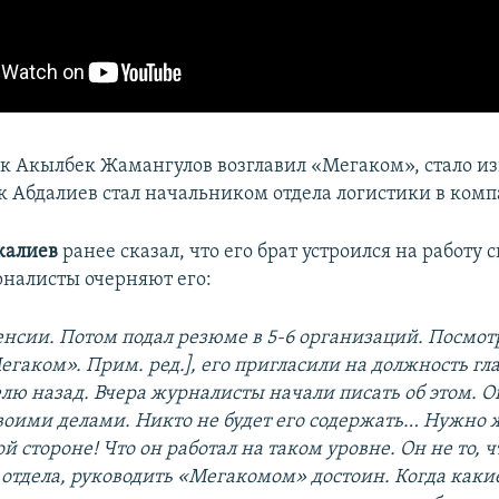
как Акылбек Жамангулов возглавил «Мегаком», стало из
к Абдалиев стал начальником отдела логистики в ком
жалиев
ранее сказал, что его брат устроился на работу 
рналисты очерняют его:
пенсии. Потом подал резюме в 5-6 организаций. Посмот
гаком». Прим. ред.], его пригласили на должность гла
елю назад. Вчера журналисты начали писать об этом. 
воими делами. Никто не будет его содержать… Нужно ж
 стороне! Что он работал на таком уровне. Он не то, 
 отдела, руководить «Мегакомом» достоин. Когда каки