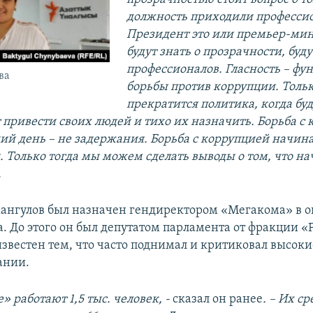
должность приходили професси
Президент это или премьер-мин
будут знать о прозрачности, буду
профессионалов. Гласность – фу
ва
борьбы против коррупции. Тольк
прекратится политика, когда буд
 привести своих людей и тихо их назначить. Борьба с
ий день – не задержания. Борьба с коррупцией начина
. Только тогда мы можем сделать выводы о том, что на
.
нгулов был назначен гендиректором «Мегакома» в о
а. До этого он был депутатом парламента от фракции «
известен тем, что часто поднимал и критиковал высок
ании.
» работают 1,5 тыс. человек, -
сказал он ранее
. – Их с