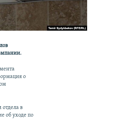
лов
омпании.
амента
формация о
том
 отдела в
е об уходе по