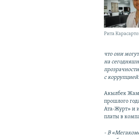
Рита Карасарто
что они могут
на сегодняшн
прозрачности
с коррупцией
Акылбек Жама
прошлого год
Ата-Журт» и 
платы в комп
-
В «Мегакоме