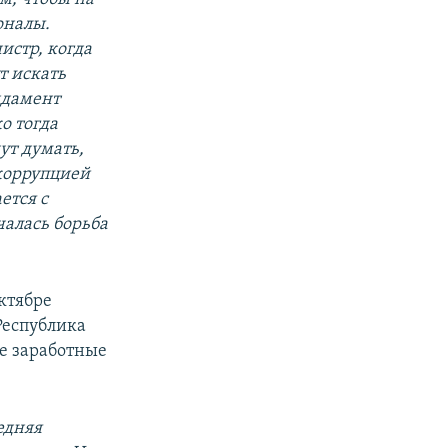
оналы.
истр, когда
т искать
ндамент
о тогда
ут думать,
 коррупцией
ется с
чалась борьба
ктябре
Республика
ие заработные
редняя