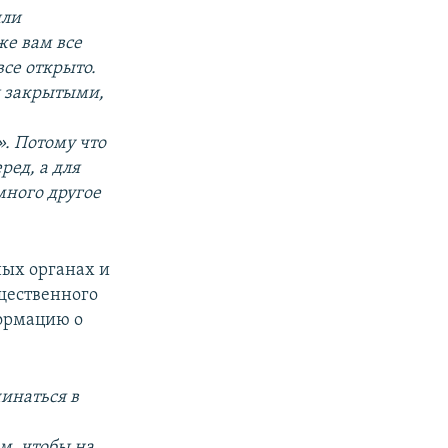
или
е вам все
се открыто.
и закрытыми,
. Потому что
ед, а для
много другое
ных органах и
щественного
ормацию о
инаться в
м, чтобы на