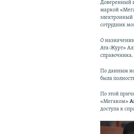
Доверенный и
маркой «Мега
электронный 
сотрудник мо
О назначении
Ата-Журт» Ал
справочника.
По данным ис
была полност
По этой прич
«Мегаком»
А
доступа к спр