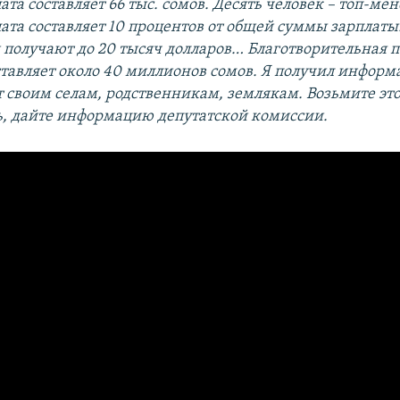
ата составляет 66 тыс. сомов. Десять человек – топ-м
ата составляет 10 процентов от общей суммы зарплаты
 получают до 20 тысяч долларов… Благотворительная 
тавляет около 40 миллионов сомов. Я получил информ
 своим селам, родственникам, землякам. Возьмите это
ь, дайте информацию депутатской комиссии.