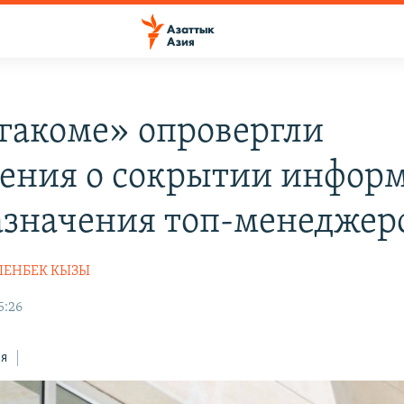
гакоме» опровергли
ения о сокрытии инфор
азначения топ-менеджер
ШЕНБЕК КЫЗЫ
5:26
ся