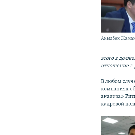
Акылбек Жаман
этого я долж
отношение к 
В любом случ
компаниях об
анализа»
Рит
кадровой пол