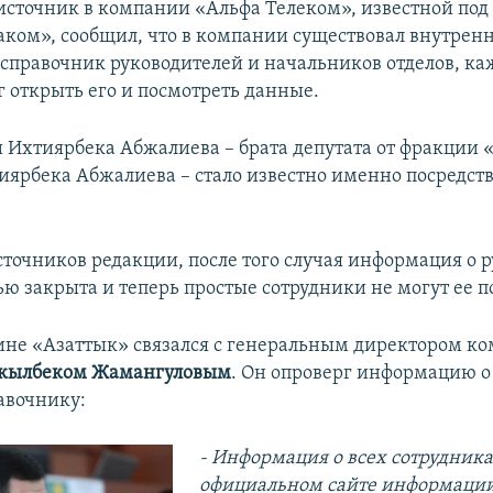
сточник в компании «Альфа Телеком», известной под
ком», сообщил, что в компании существовал внутрен
справочник руководителей и начальников отделов, к
г открыть его и посмотреть данные.
 Ихтиярбека Абжалиева – брата депутата от фракции 
иярбека Абжалиева – стало известно именно посредств
точников редакции, после того случая информация о 
ью закрыта и теперь простые сотрудники не могут ее п
ине «Азаттык» связался с генеральным директором к
кылбеком Жамангуловым
. Он опроверг информацию о
авочнику:
-
Информация о всех сотрудниках
официальном сайте информации 