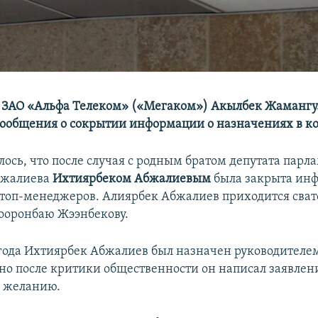
 ЗАО «Альфа Телеком» («Мегаком») Акылбек Жамангу
сообщения о сокрытии информации о назначениях в к
лось, что после случая с родным братом депутата парл
бжалиева
Ихтиярбеком Абжалиевым
была закрыта ин
топ-менеджеров. Алиярбек Абжалиев приходится сва
ооронбаю Жээнбекову.
 года Ихтиярбек Абжалиев был назначен руководителем
но после критики общественности он написал заявлени
у желанию.