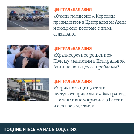
ЦЕНТРАЛЬНАЯ АЗИЯ
«Очень помпезно». Кортежи
президентов в Центральной Азии
и эксцессы, которые с ними
связывают
ЦЕНТРАЛЬНАЯ АЗИЯ
«Краткосрочное решение».
Почему амнистии в Центральной
Азии не панацея от проблемы?
ЦЕНТРАЛЬНАЯ АЗИЯ
«Украина защищается и
поступает правильно». Мигранты
— о топливном кризисе в России
и его последствиях
ПОДПИШИТЕСЬ НА НАС В СОЦСЕТЯХ