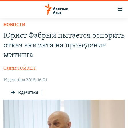
Доступность
ссылок
Вернуться
НОВОСТИ
к
ЦЕНТРАЛЬНАЯ АЗИЯ
Юрист Фабрый пытается оспорить
основному
НОВОСТИ
КАЗАХСТАН
содержанию
отказ акимата на проведение
ВОЙНА В УКРАИНЕ
Вернутся
КЫРГЫЗСТАН
митинга
к
НА ДРУГИХ ЯЗЫКАХ
УЗБЕКИСТАН
главной
Сания ТОЙКЕН
ТАДЖИКИСТАН
ҚАЗАҚША
навигации
ПОДПИШИТЕСЬ НА НАС В СОЦСЕТЯХ
Вернутся
19 декабря 2018, 16:01
КЫРГЫЗЧА
к
ЎЗБЕКЧА
Поделиться
поиску
ТОҶИКӢ
Все сайты РСЕ/РС
TÜRKMENÇE