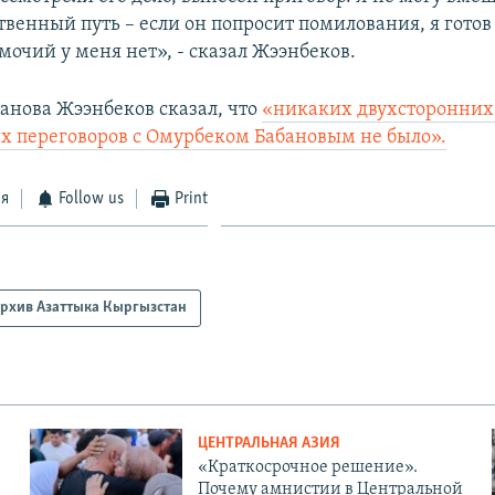
венный путь – если он попросит помилования, я готов 
мочий у меня нет», - сказал Жээнбеков.
банова Жээнбеков сказал, что
«никаких двухсторонних
х переговоров с Омурбеком Бабановым не было».
ся
Follow us
Print
рхив Азаттыка Кыргызстан
ЦЕНТРАЛЬНАЯ АЗИЯ
«Краткосрочное решение».
Почему амнистии в Центральной