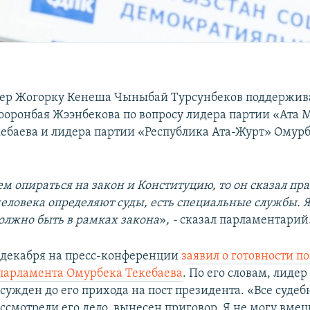
ер Жогорку Кенеша Чыныбай Турсунбеков поддержив
ооронбая Жээнбекова по вопросу лидера партии «Ата 
ебаева и лидера партии «Республика Ата-Журт» Омур
ем опираться на закон и Конституцию, то он сказал пр
еловека определяют суды, есть специальные службы. Я
должно быть в рамках закона
»­­­
, -
сказал парламентарий
 декабря на пресс-конференции
заявил о готовности п
 парламента Омурбека Текебаева
. По его словам, лиде
сужден до его прихода на пост президента. «Все суде
ссмотрели его дело, вынесен приговор. Я не могу вме