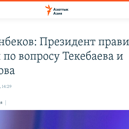
нбеков: Президент прав
 по вопросу Текебаева и
ова
 14:29
ся