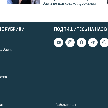
Азии не панацея от проблемы?
Е РУБРИКИ
ПОДПИШИТЕСЬ НА НАС В
я Азия
века
тан
Узбекистан