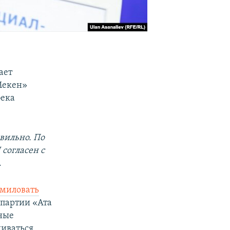
ает
Мекен»
бека
авильно. По
 согласен с
.
омиловать
р партии «Ата
бные
шиваться