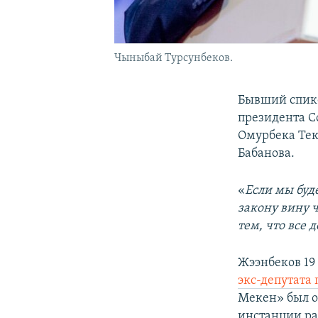
Чыныбай Турсунбеков.
Бывший спик
президента С
Омурбека Тек
Бабанова.
«
Если мы буд
закону вину ч
тем, что все 
Жээнбеков 19
экс-депутата
Мекен» был о
инстанции ра