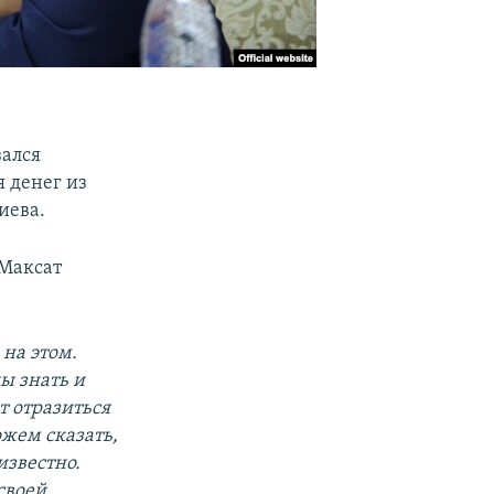
зался
я денег из
иева.
 Максат
на этом.
ы знать и
т отразиться
ожем сказать,
известно.
своей