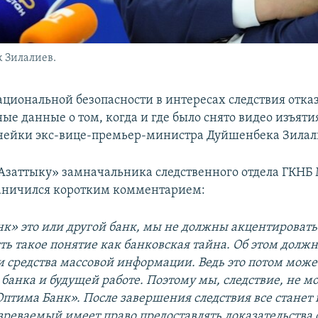
 Зилалиев.
ациональной безопасности в интересах следствия отка
ые данные о том, когда и где было снято видео изъяти
чейки экс-вице-премьер-министра Дуйшенбека Зилал
Азаттыку» замначальника следственного отдела ГКНБ
аничился коротким комментарием:
нк» это или другой банк, мы не должны акцентировать 
ть такое понятие как банковская тайна. Об этом должн
 и средства массовой информации. Ведь это потом може
банка и будущей работе. Поэтому мы, следствие, не м
Оптима Банк». После завершения следствия все станет 
реваемый имеет право предоставлять доказательства 