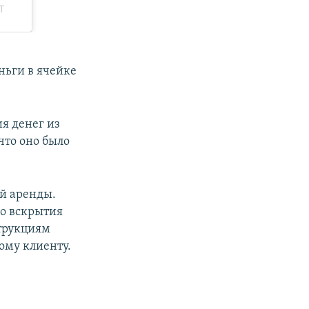
ньги в ячейке
ия денег из
что оно было
ой аренды.
до вскрытия
струкциям
ому клиенту.