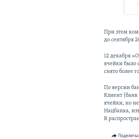
При этом ком
до сентября 2
12 декабря «
ячейки было 
снято более г
По версии бан
Клиент (банк
ячейки, но н
Нацбанка, из
К распростра
Поделить