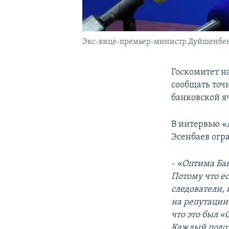
Экс-вице-премьер-министр Дуйшенбек
Госкомитет н
сообщать точн
банковской я
В интервью «
Эсенбаев огр
- «Оптима Ба
Потому что ес
следователи,
на репутации 
что это был «
Каждый подоз