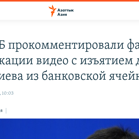
Б прокомментировали ф
кации видео с изъятием 
иева из банковской ячей
, 10:03
ся