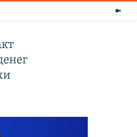
акт
денег
ки