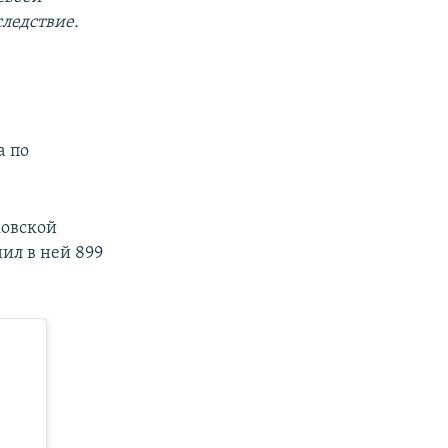
ледствие.
а по
ковской
ил в ней 899