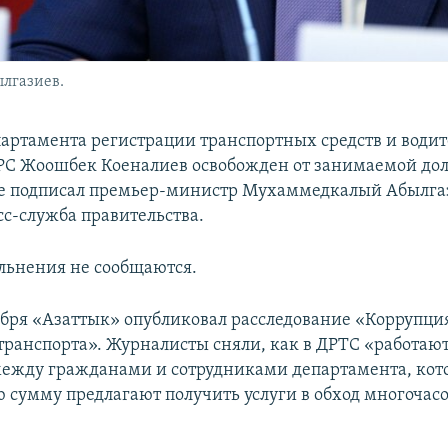
лгазиев.
артамента регистрации транспортных средств и водит
ГРС Жоошбек Коеналиев освобожден от занимаемой до
е подписал премьер-министр Мухаммедкалый Абылга
сс-служба правительства.
ьнения не сообщаются.
абря «Азаттык» опубликовал расследование «Коррупци
транспорта». Журналисты сняли, как в ДРТС «работаю
ежду гражданами и сотрудниками департамента, кот
 сумму предлагают получить услуги в обход многочас