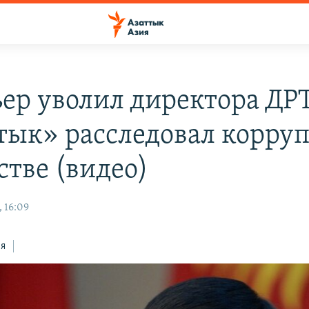
ер уволил директора ДР
тык» расследовал корру
стве (видео)
 16:09
ся