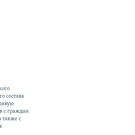
кого
го состава
йчивую
в с граждан
 также с
х