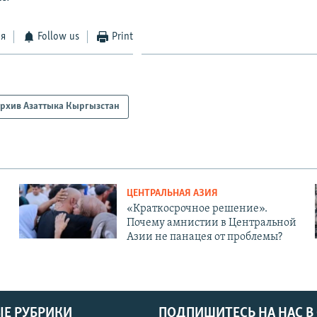
ся
Follow us
Print
рхив Азаттыка Кыргызстан
ЦЕНТРАЛЬНАЯ АЗИЯ
«Краткосрочное решение».
Почему амнистии в Центральной
Азии не панацея от проблемы?
Е РУБРИКИ
ПОДПИШИТЕСЬ НА НАС В