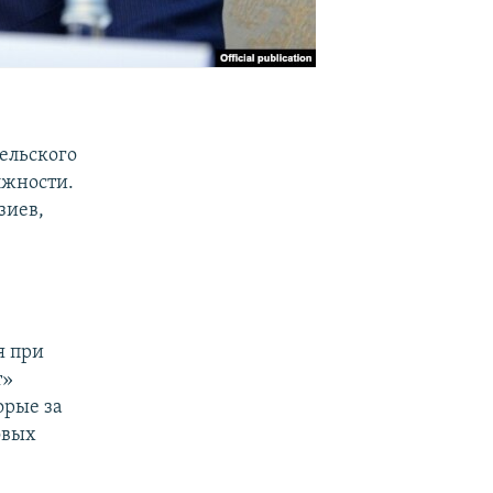
ельского
лжности.
зиев,
я при
т»
орые за
овых