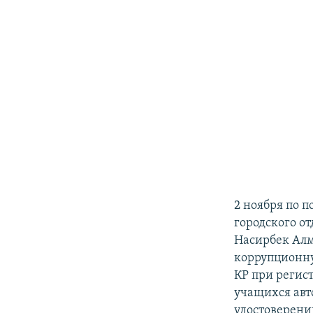
2 ноября по 
городского от
Насирбек Алм
коррупционну
КР при регис
учащихся авт
удостоверени