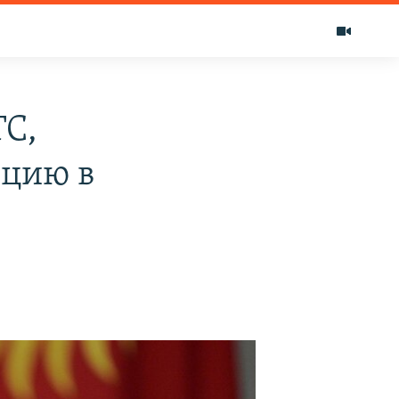
ТС,
пцию в