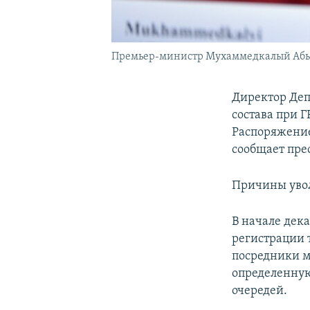
Премьер-министр Мухаммедкалый Абы
Директор Деп
состава при 
Распоряжени
сообщает пре
Причины увол
В начале дек
регистрации 
посредники м
определенную
очередей.