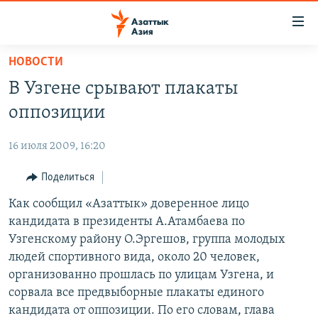
Доступность
ссылок
Вернуться
НОВОСТИ
к
ЦЕНТРАЛЬНАЯ АЗИЯ
В Узгене срывают плакаты
основному
НОВОСТИ
КАЗАХСТАН
содержанию
оппозиции
ВОЙНА В УКРАИНЕ
Вернутся
КЫРГЫЗСТАН
к
16 июля 2009, 16:20
НА ДРУГИХ ЯЗЫКАХ
УЗБЕКИСТАН
главной
Поделиться
ТАДЖИКИСТАН
ҚАЗАҚША
навигации
ПОДПИШИТЕСЬ НА НАС В СОЦСЕТЯХ
Вернутся
Как сообщил «Азаттык» доверенное лицо
КЫРГЫЗЧА
к
кандидата в президенты А.Атамбаева по
ЎЗБЕКЧА
поиску
Узгенскому району О.Эргешов, группа молодых
ТОҶИКӢ
Все сайты РСЕ/РС
людей спортивного вида, около 20 человек,
организованно прошлась по улицам Узгена, и
TÜRKMENÇE
сорвала все предвыборные плакаты единого
кандидата от оппозиции. По его словам, глава