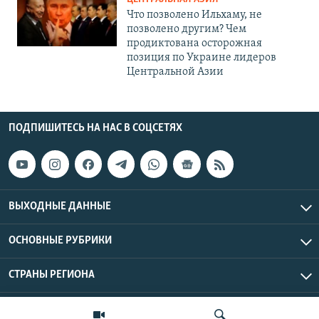
Что позволено Ильхаму, не
позволено другим? Чем
продиктована осторожная
позиция по Украине лидеров
Центральной Азии
ПОДПИШИТЕСЬ НА НАС В СОЦСЕТЯХ
ВЫХОДНЫЕ ДАННЫЕ
ОСНОВНЫЕ РУБРИКИ
СТРАНЫ РЕГИОНА
Азаттык Азия © 2026 RFE/RL, Inc. | Все права защищены.