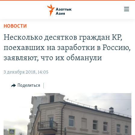
Доступность
ссылок
Вернуться
НОВОСТИ
к
ЦЕНТРАЛЬНАЯ АЗИЯ
Несколько десятков граждан КР,
основному
НОВОСТИ
КАЗАХСТАН
содержанию
поехавших на заработки в Россию,
ВОЙНА В УКРАИНЕ
Вернутся
КЫРГЫЗСТАН
заявляют, что их обманули
к
НА ДРУГИХ ЯЗЫКАХ
УЗБЕКИСТАН
главной
3 декабря 2018, 14:05
ТАДЖИКИСТАН
ҚАЗАҚША
навигации
ПОДПИШИТЕСЬ НА НАС В СОЦСЕТЯХ
Вернутся
Поделиться
КЫРГЫЗЧА
к
ЎЗБЕКЧА
поиску
ТОҶИКӢ
Все сайты РСЕ/РС
TÜRKMENÇE