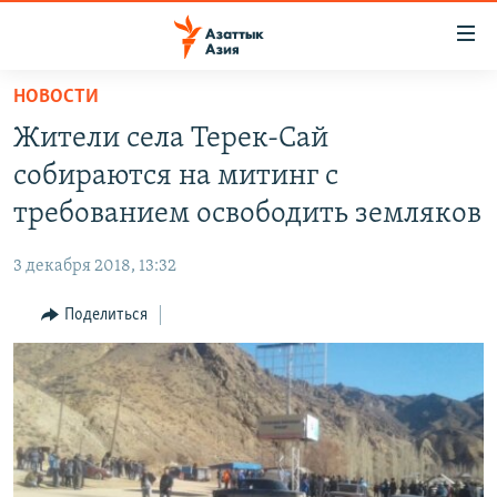
Доступность
ссылок
Вернуться
НОВОСТИ
к
ЦЕНТРАЛЬНАЯ АЗИЯ
Жители села Терек-Сай
основному
НОВОСТИ
КАЗАХСТАН
содержанию
собираются на митинг с
ВОЙНА В УКРАИНЕ
Вернутся
КЫРГЫЗСТАН
требованием освободить земляков
к
НА ДРУГИХ ЯЗЫКАХ
УЗБЕКИСТАН
главной
3 декабря 2018, 13:32
ТАДЖИКИСТАН
ҚАЗАҚША
навигации
ПОДПИШИТЕСЬ НА НАС В СОЦСЕТЯХ
Вернутся
Поделиться
КЫРГЫЗЧА
к
ЎЗБЕКЧА
поиску
ТОҶИКӢ
Все сайты РСЕ/РС
TÜRKMENÇE