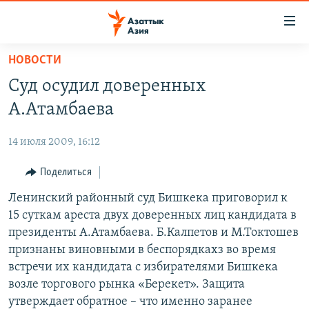
Доступность
ссылок
Вернуться
НОВОСТИ
к
ЦЕНТРАЛЬНАЯ АЗИЯ
Суд осудил доверенных
основному
НОВОСТИ
КАЗАХСТАН
содержанию
А.Атамбаева
ВОЙНА В УКРАИНЕ
Вернутся
КЫРГЫЗСТАН
к
14 июля 2009, 16:12
НА ДРУГИХ ЯЗЫКАХ
УЗБЕКИСТАН
главной
Поделиться
ТАДЖИКИСТАН
ҚАЗАҚША
навигации
ПОДПИШИТЕСЬ НА НАС В СОЦСЕТЯХ
Вернутся
Ленинский районный суд Бишкека приговорил к
КЫРГЫЗЧА
к
15 суткам ареста двух доверенных лиц кандидата в
ЎЗБЕКЧА
поиску
президенты А.Атамбаева. Б.Калпетов и М.Токтошев
ТОҶИКӢ
Все сайты РСЕ/РС
признаны виновными в беспорядкахз во время
встречи их кандидата с избирателями Бишкека
TÜRKMENÇE
возле торгового рынка «Берекет». Защита
утверждает обратное – что именно заранее